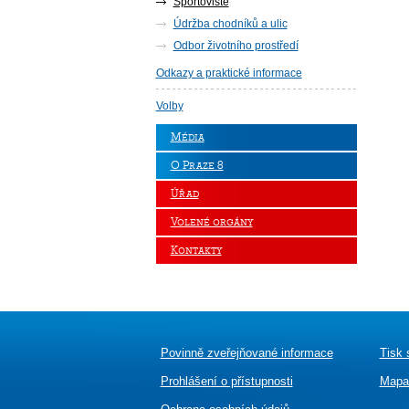
Sportoviště
Údržba chodníků a ulic
Odbor životního prostředí
Odkazy a praktické informace
Volby
Média
O Praze 8
Úřad
Volené orgány
Kontakty
Povinně zveřejňované informace
Tisk 
Prohlášení o přístupnosti
Mapa