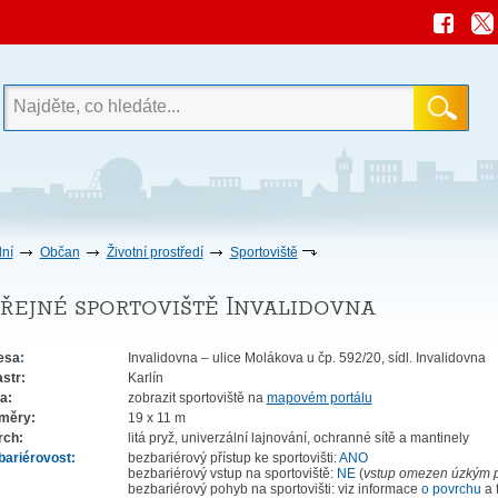
ní
Občan
Životní prostředí
Sportoviště
řejné sportoviště Invalidovna
esa
:
Invalidovna – ulice Molákova u čp. 592/20, sídl. Invalidovna
astr:
Karlín
a:
zobrazit sportoviště na
mapovém portálu
měry:
19 x 11 m
rch:
litá pryž, univerzální lajnování, ochranné sítě a mantinely
bariérovost:
bezbariérový přístup ke sportovišti:
ANO
bezbariérový vstup na sportoviště:
NE
(
vstup omezen úzkým pr
bezbariérový pohyb na sportovišti: viz informace
o povrchu
a 