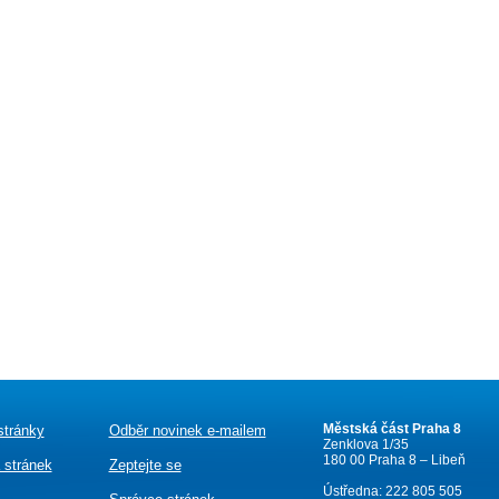
Městská část Praha 8
stránky
Odběr novinek e-mailem
Zenklova 1/35
180 00 Praha 8 – Libeň
 stránek
Zeptejte se
Ústředna: 222 805 505