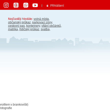
Přihlášení
Nejčastěji hledáte:
volná místa
,
občanský průkaz
,
parkovací zóny
,
cestovní pas
,
kontejnery
,
vítání občánků
,
matrika
,
řidičský průkaz
,
svatba
,
ofilem v brankovišti
)
fotografie