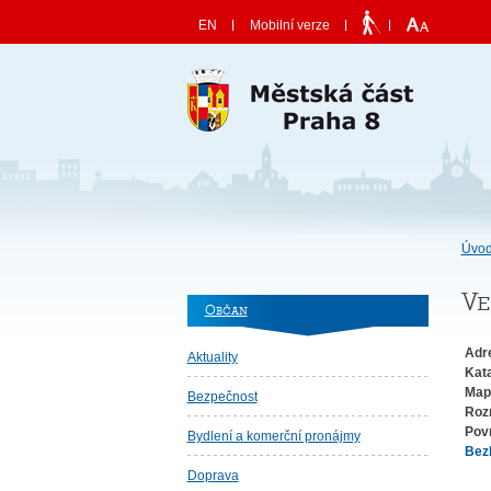
Skočit na obsah
EN
Mobilní verze
Úvod
Ve
Občan
Adr
Aktuality
Kat
Map
Bezpečnost
Roz
Pov
Bydlení a komerční pronájmy
Bez
Doprava