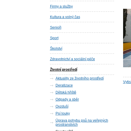
Firmy a služby
Kultura a volný čas
Senioři
Sport
Školství
Zdravotnictví a sociální péče
Životní prostředí
Aktuality ze životního prostředí
Vyti
Deratizace
Dětská hřiště
Odpady a sběr
Ovzduší
Psí louky
Úprava pohybu psů na veřejných
prostranstvích