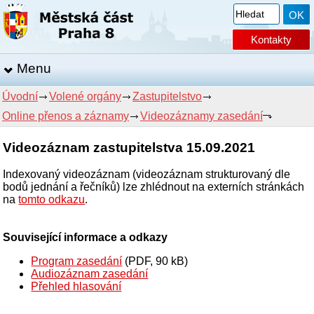
Kontakty
Menu
Úvodní
Volené orgány
Zastupitelstvo
Online přenos a záznamy
Videozáznamy zasedání
Videozáznam zastupitelstva 15.09.2021
Indexovaný videozáznam (videozáznam strukturovaný dle
bodů jednání a řečníků) lze zhlédnout na externích stránkách
na
tomto odkazu
.
Související informace a odkazy
Program zasedání
(PDF, 90 kB)
Audiozáznam zasedání
Přehled hlasování