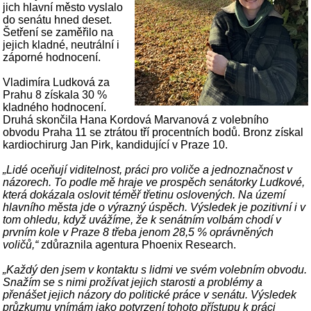
jich hlavní město vyslalo
do senátu hned deset.
Šetření se zaměřilo na
jejich kladné, neutrální i
záporné hodnocení.
Vladimíra Ludková za
Prahu 8 získala 30 %
kladného hodnocení.
Druhá skončila Hana Kordová Marvanová z volebního
obvodu Praha 11 se ztrátou tří procentních bodů. Bronz získal
kardiochirurg Jan Pirk, kandidující v Praze 10.
„Lidé oceňují viditelnost, práci pro voliče a jednoznačnost v
názorech. To podle mě hraje ve prospěch senátorky Ludkové,
která dokázala oslovit téměř třetinu oslovených. Na území
hlavního města jde o výrazný úspěch. Výsledek je pozitivní i v
tom ohledu, když uvážíme, že k senátním volbám chodí v
prvním kole v Praze 8 třeba jenom 28,5 % oprávněných
voličů,“
zdůraznila agentura Phoenix Research.
„Každý den jsem v kontaktu s lidmi ve svém volebním obvodu.
Snažím se s nimi prožívat jejich starosti a problémy a
přenášet jejich názory do politické práce v senátu. Výsledek
průzkumu vnímám jako potvrzení tohoto přístupu k práci