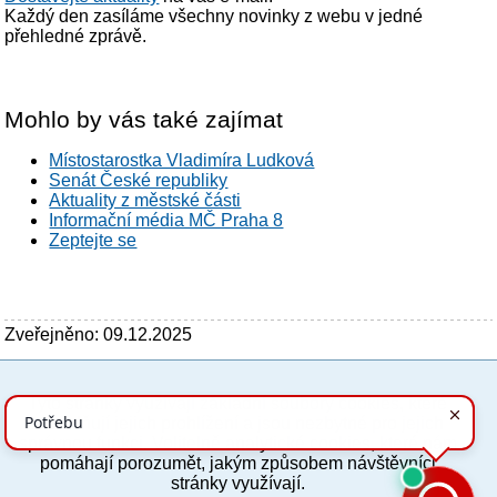
Každý den zasíláme všechny novinky z webu v jedné
přehledné zprávě.
Mohlo by vás také zajímat
Místostarostka Vladimíra Ludková
Senát České republiky
Aktuality z městské části
Informační média MČ Praha 8
Zeptejte se
Zveřejněno: 09.12.2025
Tyto stránky využívají základní soubory cookies, které
PC verze
ENG
usnadňují jejich prohlížení a jsou nezbytné pro jejich
správnou funkci. Volitelně analytické cookies, které nám
pomáhají porozumět, jakým způsobem návštěvníci
Povinné a praktické informace
stránky využívají.