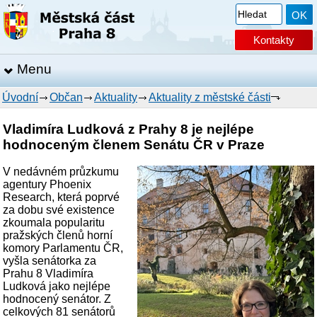
Kontakty
Menu
Úvodní
Občan
Aktuality
Aktuality z městské části
Vladimíra Ludková z Prahy 8 je nejlépe
hodnoceným členem Senátu ČR v Praze
V nedávném průzkumu
agentury Phoenix
Research, která poprvé
za dobu své existence
zkoumala popularitu
pražských členů horní
komory Parlamentu ČR,
vyšla senátorka za
Prahu 8 Vladimíra
Ludková jako nejlépe
hodnocený senátor. Z
celkových 81 senátorů