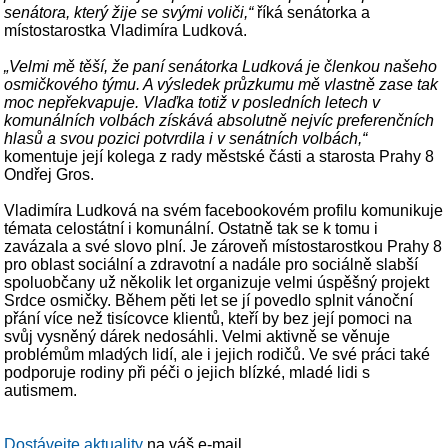
senátora, který žije se svými voliči,“
říká senátorka a
místostarostka Vladimíra Ludková.
„Velmi mě těší, že paní senátorka Ludková je členkou našeho
osmičkového týmu. A výsledek průzkumu mě vlastně zase tak
moc nepřekvapuje. Vlaďka totiž v posledních letech v
komunálních volbách získává absolutně nejvíc preferenčních
hlasů a svou pozici potvrdila i v senátních volbách,“
komentuje její kolega z rady městské části a starosta Prahy 8
Ondřej Gros.
Vladimíra Ludková na svém facebookovém profilu komunikuje
témata celostátní i komunální. Ostatně tak se k tomu i
zavázala a své slovo plní. Je zároveň místostarostkou Prahy 8
pro oblast sociální a zdravotní a nadále pro sociálně slabší
spoluobčany už několik let organizuje velmi úspěšný projekt
Srdce osmičky. Během pěti let se jí povedlo splnit vánoční
přání více než tisícovce klientů, kteří by bez její pomoci na
svůj vysněný dárek nedosáhli. Velmi aktivně se věnuje
problémům mladých lidí, ale i jejich rodičů. Ve své práci také
podporuje rodiny při péči o jejich blízké, mladé lidi s
autismem.
Dostávejte aktuality
na váš e-mail.