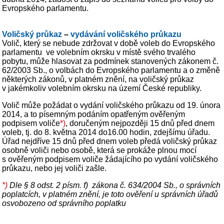
Evropského parlamentu.
Voličský průkaz
–
vydávání voličského průkazu
Volič, který se nebude zdržovat v době voleb do Evropského
parlamentu ve volebním okrsku v místě svého trvalého
pobytu, může hlasovat za podmínek stanovených zákonem č.
62/2003 Sb., o volbách do Evropského parlamentu a o změně
některých zákonů, v platném znění, na voličský průkaz
v jakémkoliv volebním okrsku na území České republiky.
Volič může požádat o vydání voličského průkazu od 19. února
2014, a to písemným podáním opatřeným ověřeným
podpisem voliče
*)
, doručeným nejpozději 15 dnů před dnem
voleb, tj. do 8. května 2014 do16.00 hodin, zdejšímu úřadu.
Úřad nejdříve 15 dnů před dnem voleb předá voličský průkaz
osobně voliči nebo osobě, která se prokáže plnou mocí
s ověřeným podpisem voliče žádajícího po vydání voličského
průkazu, nebo jej voliči zašle.
*)
Dle § 8 odst. 2 písm. f) zákona č. 634/2004 Sb., o správních
poplatcích, v platném znění, je toto ověření u správních úřadů
osvobozeno od správního poplatku