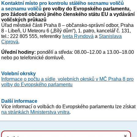
Kontaktní místo pro kontrolu stálého seznamu voličů
a seznamu voličů
pro volby do Evropského parlamentu,
pro žádosti občanů jiného členského státu EU a vydávání
voličských průkazů
Úřad městské části Praha 8 – občansko-správní odbor, Praha
8 - Libeň, U Meteoru 6 („Bílý dům“), 1. patro, kancelář č. 131,
tel.: 222 805 555, referentky
Iveta Ryndová
a
Stanislava
Ciprová
.
Úřední hodiny:
pondělí a středa: 08.00–12.00 a 13.00–18.00
nebo po telefonické domluvě.
Volební okrsky
Informace o počtu a sídle volebních okrsků v MČ Praha 8 pro
volby do Evropského parlamentu
Další informace
Více informací o volbách do Evropského parlamentu lze získat
na stránkách Ministerstva vnitra
.
Tyto stránky využívají základní soubory cookies, které