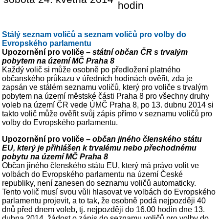
hodin
Stálý seznam voličů a seznam voličů pro volby do
Evropského parlamentu
Upozornění pro voliče
– státní občan ČR s trvalým
pobytem na území MČ Praha 8
Každý volič si může osobně po předložení platného
občanského průkazu v úředních hodinách ověřit, zda je
zapsán ve stálém seznamu voličů, který pro voliče s trvalým
pobytem na území městské části Praha 8 pro všechny druhy
voleb na území ČR vede ÚMČ Praha 8, po 13. dubnu 2014 si
takto volič může ověřit svůj zápis přímo v seznamu voličů pro
volby do Evropského parlamentu.
Upozornění pro voliče
– občan jiného členského státu
EU, který je přihlášen k trvalému nebo přechodnému
pobytu na území MČ Praha 8
Občan jiného členského státu EU, který má právo volit ve
volbách do Evropského parlamentu na území České
republiky, není zanesen do seznamu voličů automaticky.
Tento volič musí svou vůli hlasovat ve volbách do Evropského
parlamentu projevit, a to tak, že osobně podá nejpozději 40
dnů před dnem voleb, tj. nejpozději do 16.00 hodin dne 13.
dubna 2014, žádost o zápis do seznamu voličů pro volby do