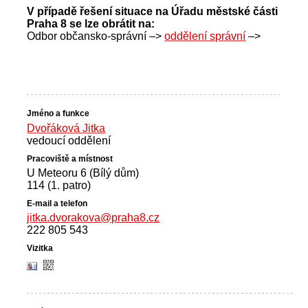
V případě řešení situace na Úřadu městské části
Praha 8 se lze obrátit na:
Odbor občansko-správní –>
oddělení správní
–>
Dvořáková Jitka
vedoucí oddělení
U Meteoru 6 (Bílý dům)
114 (1. patro)
jitka.dvorakova@praha8.cz
222 805 543