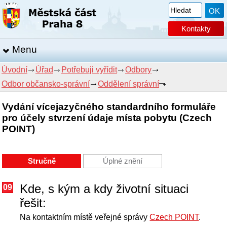
Kontakty
Menu
Úvodní
Úřad
Potřebuji vyřídit
Odbory
Odbor občansko-správní
Oddělení správní
Vydání vícejazyčného standardního formuláře
pro účely stvrzení údaje místa pobytu (Czech
POINT)
Stručně
Úplné znění
Kde, s kým a kdy životní situaci
09
řešit:
Na kontaktním místě veřejné správy
Czech POINT
.