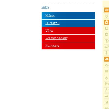
Volby
Média
O Praze 8
Úřad
Volené orgány
Kontakty