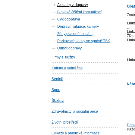
Aktuality z dopravy
Opat
Blokové čištění komunikací
Změn
Cyklodoprava
Linky
Dopravní situace, kamery
...
Link
Zóny placeného stání
Žižk
Link
Parkovací plochy ve správě TSK
Odbor dopravy
Firmy a služby
Link
Kultura a volný čas
Senioři
Náhr
Sport
Školství
Zdravotnictví a sociální péče
Životní prostředí
Dostá
Každ
Odkazy a praktické informace