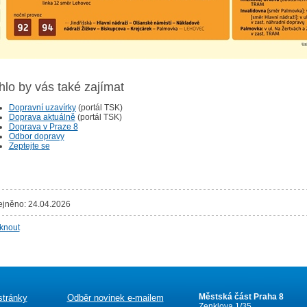
lo by vás také zajímat
Dopravní uzavírky
(portál TSK)
Doprava aktuálně
(portál TSK)
Doprava v Praze 8
Odbor dopravy
Zeptejte se
ejněno: 24.04.2026
sknout
Městská část Praha 8
stránky
Odběr novinek e-mailem
Zenklova 1/35