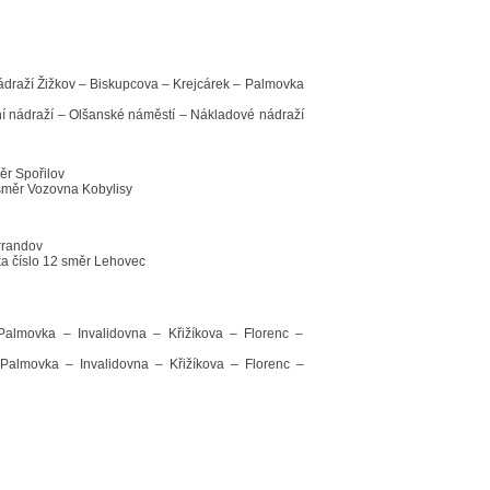
nádraží Žižkov – Biskupcova – Krejcárek – Palmovka
 nádraží – Olšanské náměstí – Nákladové nádraží
r Spořilov
směr Vozovna Kobylisy
rrandov
a číslo 12 směr Lehovec
almovka – Invalidovna – Křižíkova – Florenc –
almovka – Invalidovna – Křižíkova – Florenc –