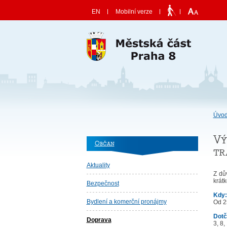
Skočit na obsah
EN
Mobilní verze
Úvod
Vý
Občan
tr
Aktuality
Z dů
krát
Bezpečnost
Kdy
Bydlení a komerční pronájmy
Od 2
Dotč
Doprava
3, 8,