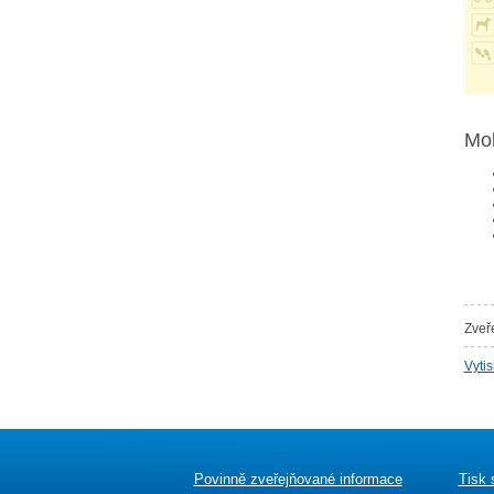
Moh
Zveř
Vyti
Povinně zveřejňované informace
Tisk 