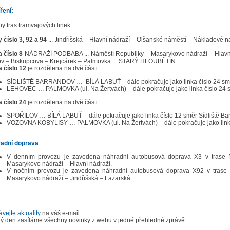
ření:
y tras tramvajových linek:
 číslo 3, 92 a 94
... Jindřišská – Hlavní nádraží – Olšanské náměstí – Nákladové 
a číslo 8
NÁDRAŽÍ PODBABA ... Náměstí Republiky – Masarykovo nádraží – Hlavní
ov – Biskupcova – Krejcárek – Palmovka ... STARÝ HLOUBĚTÍN
a číslo 12
je rozdělena na dvě části:
SÍDLIŠTĚ BARRANDOV … BÍLÁ LABUŤ – dále pokračuje jako linka číslo 24 smě
LEHOVEC … PALMOVKA (ul. Na Žertvách) – dále pokračuje jako linka číslo 24 
a číslo 24
je rozdělena na dvě části:
SPOŘILOV … BÍLÁ LABUŤ – dále pokračuje jako linka číslo 12 směr Sídliště Ba
VOZOVNA KOBYLISY … PALMOVKA (ul. Na Žertvách) – dále pokračuje jako link
adní doprava
V denním provozu je zavedena náhradní autobusová doprava X3 v trase P
Masarykovo nádraží – Hlavní nádraží.
V nočním provozu je zavedena náhradní autobusová doprava X92 v trase P
Masarykovo nádraží – Jindřišská – Lazarská.
vejte aktuality
na váš e-mail.
ý den zasíláme všechny novinky z webu v jedné přehledné zprávě.