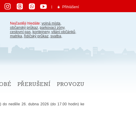
Přihlášení
Nejčastěji hledáte:
volná místa
,
občanský průkaz
,
parkovací zóny
,
cestovní pas
,
kontejnery
,
vítání občánků
,
matrika
,
řidičský průkaz
,
svatba
,
obé přerušení provozu
n) do neděle 26. dubna 2026 (do 17.00 hodin) ke