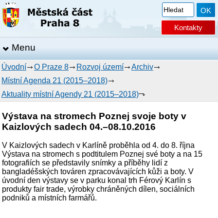
Kontakty
Menu
Úvodní
O Praze 8
Rozvoj území
Archiv
Místní Agenda 21 (2015–2018)
Aktuality místní Agendy 21 (2015–2018)
Výstava na stromech Poznej svoje boty v
Kaizlových sadech 04.–08.10.2016
V Kaizlových sadech v Karlíně proběhla od 4. do 8. října
Výstava na stromech s podtitulem Poznej své boty a na 15
fotografiích se představily snímky a příběhy lidí z
bangladéšských továren zpracovávajících kůži a boty. V
úvodní den výstavy se v parku konal trh Férový Karlín s
produkty fair trade, výrobky chráněných dílen, sociálních
podniků a místních farmářů.