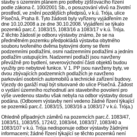
stavby s územním plánem pro potřeby zjišťovacího řízení
podle zákona č. 100/2001 Sb., o posuzování vlivů na životní
prostředí, ve znění pozdějších předpisů, v k.ú. Trója, ulice
Písečná, Praha 8. Tyto žádosti byly vyřízeny vyjádřením ze
dne 10.10.2008 a ze dne 30.10.2008. Vyjádření se týkalo
pozemků parc.č. 1083/15, 1083/16 a 1083/17 v k.ú. Trója.
Z těchto žádostí je odboru výstavby známo, že se na
předmětném pozemku předpokládá výstavba obytného
souboru tvořeného dvěma bytovými domy se třemi
podzemními podlažími, osmi nadzemními podlažími a jedním
podlažím ustupujícím. Nadzemní podlaží jsou navrženy
převážně pro bydlení, severovýchodní části objektů budou
využity pro nebytové funkce. V 1. PP jsou navrženy byty, ve
dvou zbývajících podzemních podlažích je navrženo
parkování osobních automobilů a technické zařízení budovy.
Vjezdy do garáží mají být situované do ulice Písečná. Žádost
o vydání územního rozhodnutí ani stavebního povolení pro
výše uvedenou stavbu však nebyla na odbor výstavby dosud
podána. (Odborem výstavby není vedeno žádné řízení týkající
se pozemků parc.č. 1083/15, 1083/16 a 1083/17 v k.ú. Trója.)
Ohledně případných záměrů na pozemcích parc.č. 1083/47,
1083/51, 1083/55, 1724/2, 1083/44, 1083/37, 1083/40 a
1083/107 v k.ú. Trója nedisponuje odbor výstavby žádnými
informacemi; žádné řízení týkající se těchto pozemků není