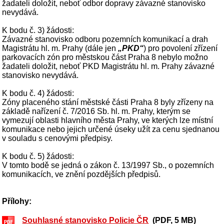
žadateli doložit, neboť odbor dopravy závazné stanovisko
nevydává.
K bodu č. 3) žádosti:
Závazné stanovisko odboru pozemních komunikací a drah
Magistrátu hl. m. Prahy (dále jen
„PKD“
) pro povolení zřízení
parkovacích zón pro městskou část Praha 8 nebylo možno
žadateli doložit, neboť PKD Magistrátu hl. m. Prahy závazné
stanovisko nevydává.
K bodu č. 4) žádosti:
Zóny placeného stání městské části Praha 8 byly zřízeny na
základě nařízení č. 7/2016 Sb. hl. m. Prahy, kterým se
vymezují oblasti hlavního města Prahy, ve kterých lze místní
komunikace nebo jejich určené úseky užít za cenu sjednanou
v souladu s cenovými předpisy.
K bodu č. 5) žádosti:
V tomto bodě se jedná o zákon č. 13/1997 Sb., o pozemních
komunikacích, ve znění pozdějších předpisů.
Přílohy:
Souhlasné stanovisko Policie ČR
(PDF, 5 MB)