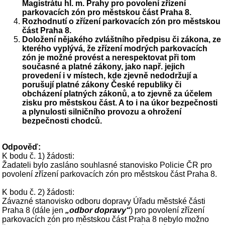
Magistrátu hl. m. Prahy pro povolení zřízení
parkovacích zón pro městskou část Praha 8.
Rozhodnutí o zřízení parkovacích zón pro městskou
část Praha 8.
Doložení nějakého zvláštního předpisu či zákona, ze
kterého vyplývá, že zřízení modrých parkovacích
zón je možné provést a nerespektovat při tom
současné a platné zákony, jako např. jejich
provedení i v místech, kde zjevně nedodržují a
porušují platné zákony České republiky či
obcházení platných zákonů, a to zjevně za účelem
zisku pro městskou část. A to i na úkor bezpečnosti
a plynulosti silničního provozu a ohrožení
bezpečnosti chodců.
Odpověď:
K bodu č. 1) žádosti:
Žadateli bylo zasláno souhlasné stanovisko Policie ČR pro
povolení zřízení parkovacích zón pro městskou část Praha 8.
K bodu č. 2) žádosti:
Závazné stanovisko odboru dopravy Úřadu městské části
Praha 8 (dále jen
„odbor dopravy“
) pro povolení zřízení
parkovacích zón pro městskou část Praha 8 nebylo možno