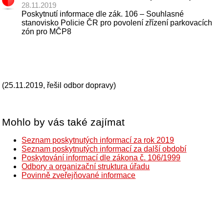
28.11.2019
Poskytnutí informace dle zák. 106 – Souhlasné
stanovisko Policie ČR pro povolení zřízení parkovacích
zón pro MČP8
(25.11.2019, řešil odbor dopravy)
Mohlo by vás také zajímat
Seznam poskytnutých informací za rok 2019
Seznam poskytnutých informací za další období
Poskytování informací dle zákona č. 106/1999
Odbory a organizační struktura úřadu
Povinně zveřejňované informace