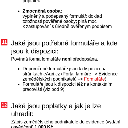
poplatek
Zmocněná osoba:
vyplněný a podepsaný formulář; doklad
totožnosti pověřené osoby; plná moc
k zastupování s úředně ověřeným podpisem
Jaké jsou potřebné formuláře a kde
11
jsou k dispozici:
Povinná forma formuláře
není
předepsána.
Doporučené formuláře jsou k dispozici na
stránkách eAgri.cz (Portál farmáře –> Evidence
zemědělských podnikatelů –>
Formuláře
)
Formuláře jsou k dispozici též na kontaktním
pracovišti (viz bod 9)
Jaké jsou poplatky a jak je lze
12
uhradit:
Zápis zemědělského podnikatele do evidence (vydání
osvědčení)
1.000 Kč