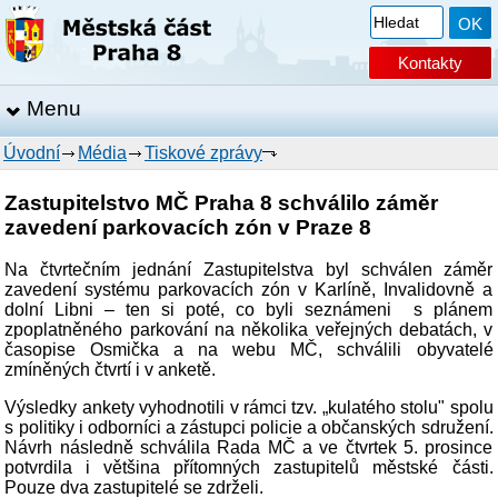
Kontakty
Menu
Úvodní
Média
Tiskové zprávy
Zastupitelstvo MČ Praha 8 schválilo záměr
zavedení parkovacích zón v Praze 8
Na čtvrtečním jednání Zastupitelstva byl schválen záměr
zavedení systému parkovacích zón v Karlíně, Invalidovně a
dolní Libni – ten si poté, co byli seznámeni s plánem
zpoplatněného parkování na několika veřejných debatách, v
časopise Osmička a na webu MČ, schválili obyvatelé
zmíněných čtvrtí i v anketě.
Výsledky ankety vyhodnotili v rámci tzv. „kulatého stolu" spolu
s politiky i odborníci a zástupci policie a občanských sdružení.
Návrh následně schválila Rada MČ a ve čtvrtek 5. prosince
potvrdila i většina přítomných zastupitelů městské části.
Pouze dva zastupitelé se zdrželi.