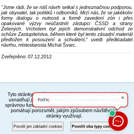
"Jsme rádi, že se náš návrh setkal s jednoznačnou podporou,
jak obyvatel, tak politiků i odborníků. Mrzí nás, že se jakékoliv
formy dialogu o nutnosti a formě zavedení zón i přes
opakované výzvy neúčastnili zástupci ČSSD a strany
Zelených. Vrcholem byl jejich demonstrativní odchod ze
schůze Zastupitelstva, během které byl tento zásadní materiál
předložen k posouzení a schválení,“
uvedl předkladatel
návrhu, místostarosta Michal Švarc.
Zveřejněno: 07.12.2012
Tyto stránky využívají základní soubory cookies, které
PC verze
ENG
usnadňují jejich prohlížení a jsou nezbytné pro jejich
správnou funkci. Volitelně analytické cookies, které nám
pomáhají porozumět, jakým způsobem návštěvníci
Povinné a praktické informace
stránky využívají.
© 2012–2019 MČ Praha 8
Povolit jen základní cookies
Povolit oba typy cookies