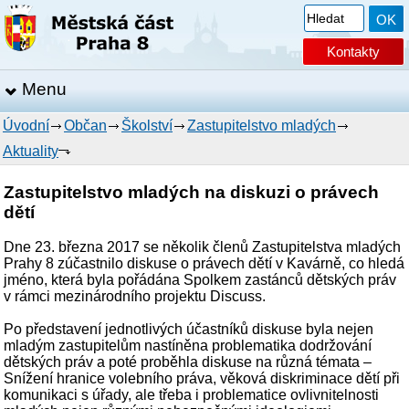
Kontakty
Menu
Úvodní
Občan
Školství
Zastupitelstvo mladých
Aktuality
Zastupitelstvo mladých na diskuzi o právech
dětí
Dne 23. března 2017 se několik členů Zastupitelstva mladých
Prahy 8 zúčastnilo diskuse o právech dětí v Kavárně, co hledá
jméno, která byla pořádána Spolkem zastánců dětských práv
v rámci mezinárodního projektu Discuss.
Po představení jednotlivých účastníků diskuse byla nejen
mladým zastupitelům nastíněna problematika dodržování
dětských práv a poté proběhla diskuse na různá témata –
Snížení hranice volebního práva, věková diskriminace dětí při
komunikaci s úřady, ale třeba i problematice ovlivnitelnosti