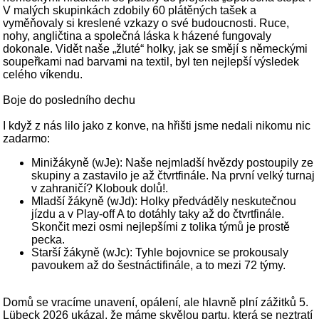
V malých skupinkách zdobily 60 plátěných tašek a
vyměňovaly si kreslené vzkazy o své budoucnosti. Ruce,
nohy, angličtina a společná láska k házené fungovaly
dokonale. Vidět naše „žluté“ holky, jak se smějí s německými
soupeřkami nad barvami na textil, byl ten nejlepší výsledek
celého víkendu.
Boje do posledního dechu
I když z nás lilo jako z konve, na hřišti jsme nedali nikomu nic
zadarmo:
Minižákyně (wJe): Naše nejmladší hvězdy postoupily ze
skupiny a zastavilo je až čtvrtfinále. Na první velký turnaj
v zahraničí? Klobouk dolů!.
Mladší žákyně (wJd): Holky předváděly neskutečnou
jízdu a v Play-off A to dotáhly taky až do čtvrtfinále.
Skončit mezi osmi nejlepšími z tolika týmů je prostě
pecka.
Starší žákyně (wJc): Tyhle bojovnice se prokousaly
pavoukem až do šestnáctifinále, a to mezi 72 týmy.
Domů se vracíme unavení, opálení, ale hlavně plní zážitků 5.
Lübeck 2026 ukázal, že máme skvělou partu, která se neztratí