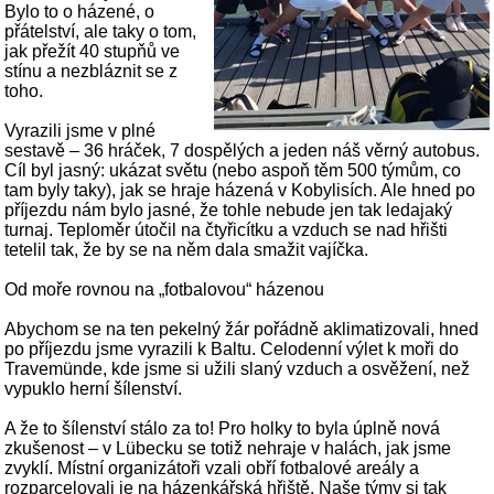
Bylo to o házené, o
přátelství, ale taky o tom,
jak přežít 40 stupňů ve
stínu a nezbláznit se z
toho.
Vyrazili jsme v plné
sestavě – 36 hráček, 7 dospělých a jeden náš věrný autobus.
Cíl byl jasný: ukázat světu (nebo aspoň těm 500 týmům, co
tam byly taky), jak se hraje házená v Kobylisích. Ale hned po
příjezdu nám bylo jasné, že tohle nebude jen tak ledajaký
turnaj. Teploměr útočil na čtyřicítku a vzduch se nad hřišti
tetelil tak, že by se na něm dala smažit vajíčka.
Od moře rovnou na „fotbalovou“ házenou
Abychom se na ten pekelný žár pořádně aklimatizovali, hned
po příjezdu jsme vyrazili k Baltu. Celodenní výlet k moři do
Travemünde, kde jsme si užili slaný vzduch a osvěžení, než
vypuklo herní šílenství.
A že to šílenství stálo za to! Pro holky to byla úplně nová
zkušenost – v Lübecku se totiž nehraje v halách, jak jsme
zvyklí. Místní organizátoři vzali obří fotbalové areály a
rozparcelovali je na házenkářská hřiště. Naše týmy si tak