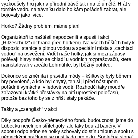
vyzkoušely hru jak na přírodní trávě tak i na té umělé. Hrát v
tomhle vedru na trávníku dalo holkám pořádně zabrat, ale
bojovaly jako lvice.
Horko? Žádný problém, máme plán!
Organizátoři to naštěstí nepodcenili a spustili akci
„Hitzeschutz“ (ochrana před horkem). Na všech hřištích byly k
dispozici stanice s pitnou vodou a speciální místa s „cachtací
vodou“ na osvěžení. Vidět naše holky, jak si mezi zápasy
polévají hlavy nebo se chladí u vodních rozprašovačů, které
nainstalovali v areálu Lohmühle, byl běžný pohled.
Dokonce se změnila i pravidla módy – kšiltovky byly během
hry povolené, a kdo byl chytrý, ten si ji před nástupem
pořádně vymáchal v ledové vodě. Rozhodčí taky moudře
zařazovali krátké přestávky na pití uprostřed poločasů,
protože bez toho by se z hřišť staly pekáče.
Tašky a „czenglish“ v akci
Díky podpoře Česko-německého fondu budoucnosti jsme do
Lübecku nejeli jen střílet góly, ale taky bourat bariéry. V
sobotu odpoledne se holky schovaly do stínu tribun a spolu s
německými hráčkami se pustily do projektu „Společná stopa“.