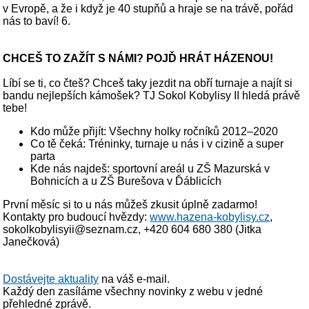
v Evropě, a že i když je 40 stupňů a hraje se na trávě, pořád
nás to baví! 6.
CHCEŠ TO ZAŽÍT S NÁMI? POJĎ HRÁT HÁZENOU!
Líbí se ti, co čteš? Chceš taky jezdit na obří turnaje a najít si
bandu nejlepších kámošek? TJ Sokol Kobylisy II hledá právě
tebe!
Kdo může přijít: Všechny holky ročníků 2012–2020
Co tě čeká: Tréninky, turnaje u nás i v cizině a super
parta
Kde nás najdeš: sportovní areál u ZŠ Mazurská v
Bohnicích a u ZŠ Burešova v Ďáblicích
První měsíc si to u nás můžeš zkusit úplně zadarmo!
Kontakty pro budoucí hvězdy:
www.hazena-kobylisy.cz
,
sokolkobylisyii@seznam.cz, +420 604 680 380 (Jitka
Janečková)
Dostávejte aktuality
na váš e-mail.
Každý den zasíláme všechny novinky z webu v jedné
přehledné zprávě.