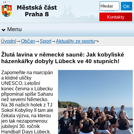
Kontakty
Menu
Úvodní
Občan
Sport
Aktuality ze sportu
Žlutá lavina v německé sauně: Jak kobyliské
házenkářky dobyly Lübeck ve 40 stupních!
Zapomeňte na marcipán
a klidné uličky
UNESCO. Letošní
konec června v Lübecku
připomínal spíše Saharu
než severní Německo.
Na 36 našich holek z TJ
Sokol Kobylisy II tam ale
čekala výzva, na kterou
jen tak nezapomenou:
jubilejní 30. ročník
Handball Days Lübeck.