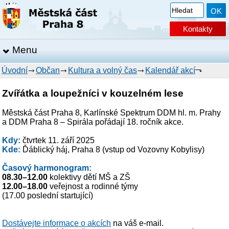
Kontakty
Menu
Úvodní
Občan
Kultura a volný čas
Kalendář akcí
Zvířátka a loupežníci v kouzelném lese
Městská část Praha 8, Karlínské Spektrum DDM hl. m. Prahy
a DDM Praha 8 – Spirála pořádají 18. ročník akce.
Kdy:
čtvrtek 11. září 2025
Kde:
Ďáblický háj, Praha 8 (vstup od Vozovny Kobylisy)
Časový harmonogram:
08.30–12.00
kolektivy dětí MŠ a ZŠ
12.00–18.00
veřejnost a rodinné týmy
(17.00 poslední startující)
Dostávejte informace o akcích
na váš e-mail.