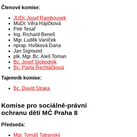
Členové komise:
JUDr. Josef Rambousek
MuDr. Věra Hájíčková
Petr Tesař
Ing. Richard Beneš
Mgr. Luděk Vaníček
nprap. Hošková Dana
Jan Sigmund
plk. Mgr. Bc. Aleš Toman
Bc. Josef Slobodník
Bc. Pavla Řechtáčková
Tajemník komise:
Bc. David Straka
Komise pro sociálně-právní
ochranu dětí MČ Praha 8
Předseda:
Mgr. Tomáš Tatranský