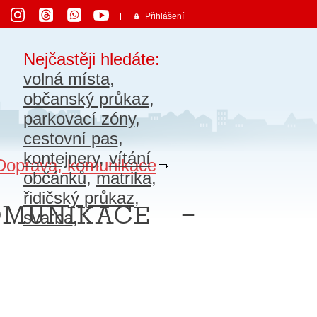
Přihlášení
Nejčastěji hledáte:
volná místa
,
občanský průkaz
,
parkovací zóny
,
cestovní pas
,
kontejnery
,
vítání
Doprava, komunikace
občánků
,
matrika
,
řidičský průkaz
,
omunikace –
svatba
,