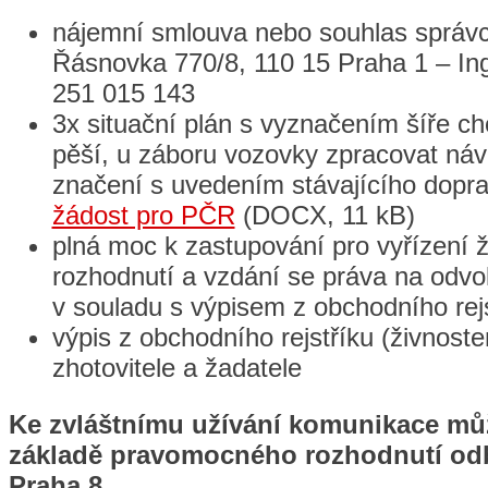
nájemní smlouva nebo souhlas správc
Řásnovka 770/8, 110 15 Praha 1 – Ing.
251 015 143
3x situační plán s vyznačením šíře c
pěší, u záboru vozovky zpracovat ná
značení s uvedením stávajícího dopra
žádost pro PČR
(DOCX, 11 kB)
plná moc k zastupování pro vyřízení ž
rozhodnutí a vzdání se práva na odvo
v souladu s výpisem z obchodního rejs
výpis z obchodního rejstříku (živnosten
zhotovitele a žadatele
Ke zvláštnímu užívání komunikace můž
základě pravomocného rozhodnutí o
Praha 8.