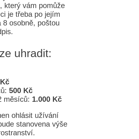
, který vám pomůže
i je třeba po jejím
 8 osobně, poštou
dpis.
ze uhradit:
 Kč
ců:
500 Kč
12 měsíců:
1.000 Kč
en ohlásit užívání
 bude stanovena výše
ostranství.