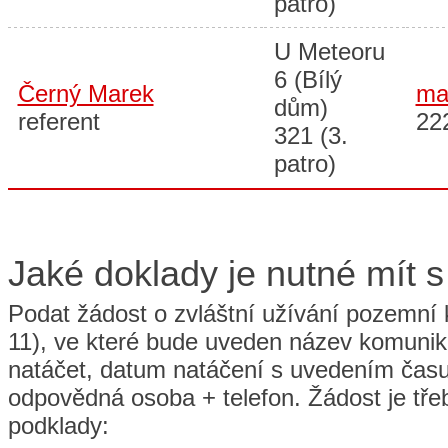
patro)
U Meteoru
6 (Bílý
Černý Marek
ma
dům)
referent
22
321 (3.
patro)
Jaké doklady je nutné mít s
Podat žádost o zvláštní užívání pozemní
11), ve které bude uveden název komunik
natáčet, datum natáčení s uvedením času
odpovědná osoba + telefon. Žádost je třeb
podklady: