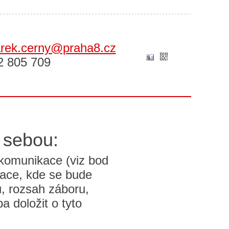
rek.cerny@praha8.cz
2 805 709
 sebou:
 komunikace (viz bod
ace, kde se bude
, rozsah záboru,
a doložit o tyto