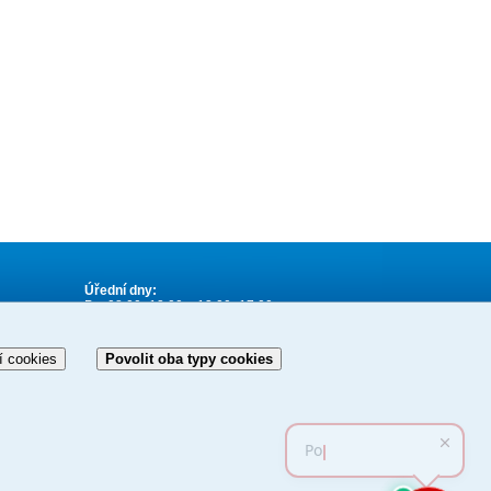
Úřední dny:
Po: 08.00–12.00 a 13.00–17.00
St: 08.00–12.00 a 13.00–17.00
í cookies
Povolit oba typy cookies
Základní informace podrobněji