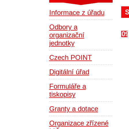
S
Informace z úřadu
Odbory a
09
organizační
jednotky
Czech POINT
Digitální úřad
Formuláře a
tiskopisy
Granty a dotace
Organizace zřízené