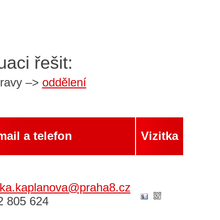
aci řešit:
pravy –>
oddělení
mail a telefon
Vizitka
nka.kaplanova@praha8.cz
2 805 624