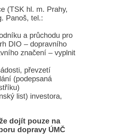
e (TSK hl. m. Prahy,
 Panoš, tel.:
hodníku a průchodu pro
vrh DIO – dopravního
vního značení – vyplnit
ádosti, převzetí
lání (podepsaná
tříku)
ský list) investora,
e dojít pouze na
dboru dopravy ÚMČ