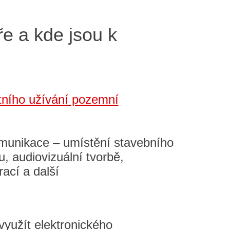
e a kde jsou k
ního užívání pozemní
omunikace – umístění stavebního
u, audiovizuální tvorbě,
ací a další
yužít elektronického