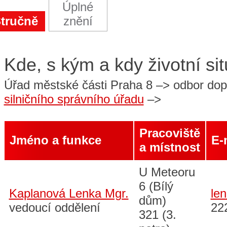
Úplné
tručně
znění
Kde, s kým a kdy životní situ
Úřad městské části Praha 8 –> odbor do
silničního správního úřadu
–>
Pracoviště
Jméno a funkce
E-
a místnost
U Meteoru
6 (Bílý
Kaplanová Lenka Mgr.
le
dům)
vedoucí oddělení
22
321 (3.