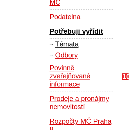
MČ
Podatelna
Potřebuji vyřídit
Témata
Odbory
Povinně
zveřejňované
10
informace
Prodeje a pronájmy
nemovitostí
Rozpočty MČ Praha
8