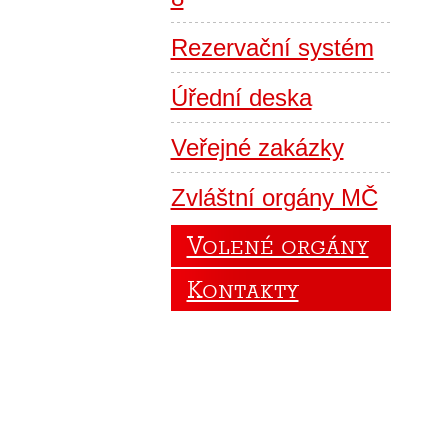
Rezervační systém
Úřední deska
Veřejné zakázky
Zvláštní orgány MČ
Volené orgány
Kontakty