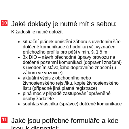
Jaké doklady je nutné mít s sebou:
10
K žádosti je nutné doložit:
situační plánek umístění záboru s uvedením šíře
dotčené komunikace (chodníku) vč. vyznačení
průchozího profilu pro pěší v min. š. 1,5 m
3x DIO – návrh přechodné úpravy provozu na
dotčené pozemní komunikaci (dopravní značení)
s uvedením stávajícího dopravního značení (u
záboru ve vozovce)
aktuální výpis z obchodního nebo
živnostenského rejstříku, kopie živnostenského
listu (případně jiná platná registrace)
plná moc v případě zastupování oprávněné
osoby žadatele
souhlas vlastníka (správce) dotčené komunikace
Jaké jsou potřebné formuláře a kde
11
jsou k dispozici: