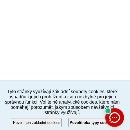
Tyto stránky využívají základní soubory cookies, které
PC verze
ENG
usnadňují jejich prohlížení a jsou nezbytné pro jejich
správnou funkci. Volitelně analytické cookies, které nám
pomáhají porozumět, jakým způsobem návštěvníci
Povinné a praktické informace
stránky využívají.
© 2012–2019 MČ Praha 8
Povolit jen základní cookies
Povolit oba typy cookies