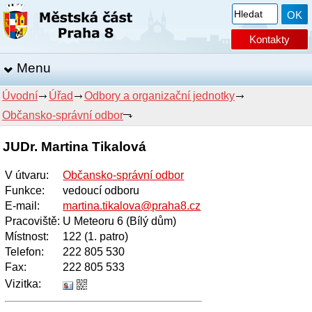
Kontakty
Menu
Úvodní
Úřad
Odbory a organizační jednotky
Občansko-správní odbor
JUDr. Martina Tikalová
V útvaru
:
Občansko-správní odbor
Funkce
:
vedoucí odboru
E-mail
:
martina.tikalova@praha8.cz
Pracoviště
:
U Meteoru 6 (Bílý dům)
Místnost
:
122 (1. patro)
Telefon
:
222 805 530
Fax
:
222 805 533
Vizitka: