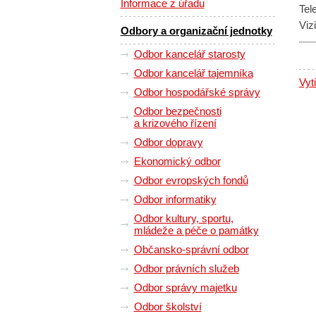
Informace z úřadu
Tel
Vizi
Odbory a organizační jednotky
Odbor kancelář starosty
Odbor kancelář tajemníka
Vyt
Odbor hospodářské správy
Odbor bezpečnosti
a krizového řízení
Odbor dopravy
Ekonomický odbor
Odbor evropských fondů
Odbor informatiky
Odbor kultury, sportu,
mládeže a péče o památky
Občansko-správní odbor
Odbor právních služeb
Odbor správy majetku
Odbor školství