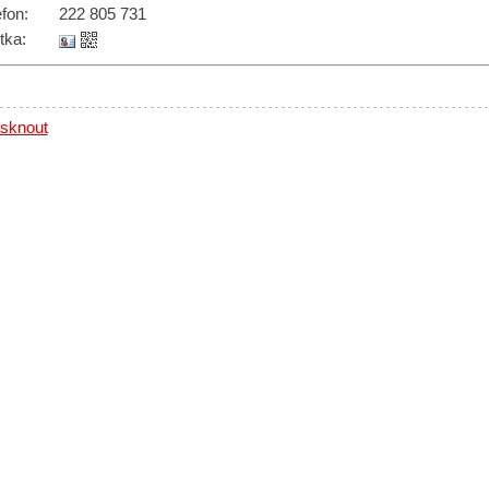
efon
:
222 805 731
tka:
isknout