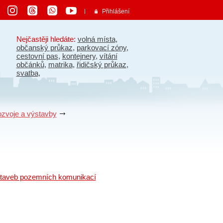
Přihlášení
Nejčastěji hledáte:
volná místa
,
občanský průkaz
,
parkovací zóny
,
cestovní pas
,
kontejnery
,
vítání
občánků
,
matrika
,
řidičský průkaz
,
svatba
,
zvoje a výstavby
 staveb pozemních komunikací