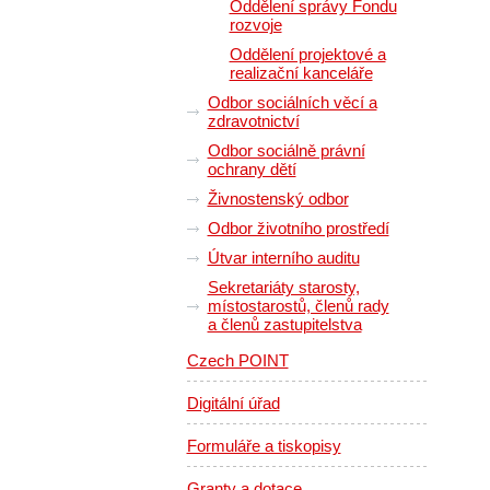
Oddělení správy Fondu
rozvoje
Oddělení projektové a
realizační kanceláře
Odbor sociálních věcí a
zdravotnictví
Odbor sociálně právní
ochrany dětí
Živnostenský odbor
Odbor životního prostředí
Útvar interního auditu
Sekretariáty starosty,
místostarostů, členů rady
a členů zastupitelstva
Czech POINT
Digitální úřad
Formuláře a tiskopisy
Granty a dotace