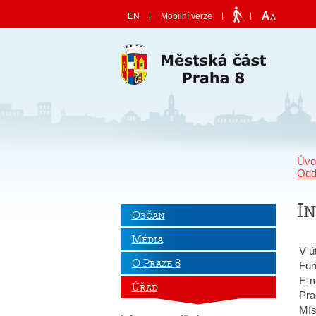
Skočit na obsah
EN
Mobilní verze
Úvo
Odd
I
Občan
Média
V ú
O Praze 8
Fun
E-m
Úřad
Pra
Mís