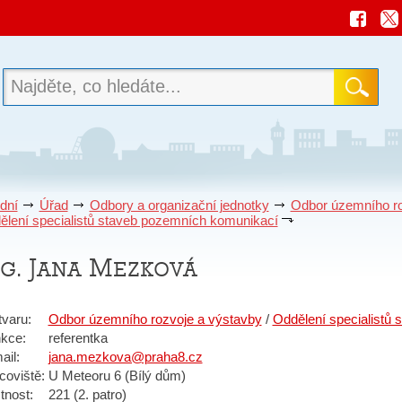
dní
Úřad
Odbory a organizační jednotky
Odbor územního ro
ělení specialistů staveb pozemních komunikací
ng. Jana Mezková
tvaru
:
Odbor územního rozvoje a výstavby
/
Oddělení specialistů
kce
:
referentka
ail
:
jana.mezkova@praha8.cz
coviště
:
U Meteoru 6 (Bílý dům)
tnost
:
221 (2. patro)