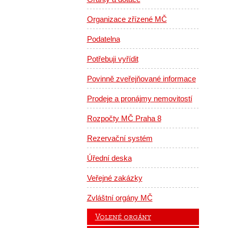
Organizace zřízené MČ
Podatelna
Potřebuji vyřídit
Povinně zveřejňované informace
Prodeje a pronájmy nemovitostí
Rozpočty MČ Praha 8
Rezervační systém
Úřední deska
Veřejné zakázky
Zvláštní orgány MČ
Volené orgány