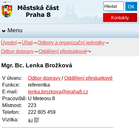
Kontakty
Menu
Úvodní
Úřad
Odbory a organizační jednotky
Odbor dopravy
Oddělení přestupkové
Mgr. Bc. Lenka Brožková
V útvaru
:
Odbor dopravy
/
Oddělení přestupkové
Funkce
:
referentka
E-mail
:
lenka.brozkova@praha8.cz
Pracoviště
:
U Meteoru 8
Místnost
:
223
Telefon
:
222 805 459
Vizitka: