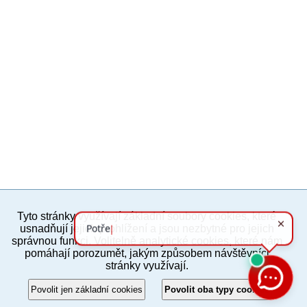
Tyto stránky využívají základní soubory cookies, které
PC verze
ENG
usnadňují jejich prohlížení a jsou nezbytné pro jejich
správnou funkci. Volitelně analytické cookies, které nám
pomáhají porozumět, jakým způsobem návštěvníci
Povinné a praktické informace
stránky využívají.
© 2012–2019 MČ Praha 8
Povolit jen základní cookies
Povolit oba typy cookies