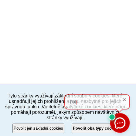
Tyto stránky využívají základní soubory cookies, které
PC verze
ENG
usnadňují jejich prohlížení a jsou nezbytné pro jejich
správnou funkci. Volitelně analytické cookies, které nám
pomáhají porozumět, jakým způsobem návštěvníci
Povinné a praktické informace
stránky využívají.
© 2012–2019 MČ Praha 8
Povolit jen základní cookies
Povolit oba typy cookies