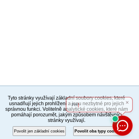
Tyto stránky využívají základní soubory cookies, které
PC verze
ENG
usnadňují jejich prohlížení a jsou nezbytné pro jejich
správnou funkci. Volitelně analytické cookies, které nám
pomáhají porozumět, jakým způsobem návštěvníci
Povinné a praktické informace
stránky využívají.
© 2012–2019 MČ Praha 8
Povolit jen základní cookies
Povolit oba typy cookies