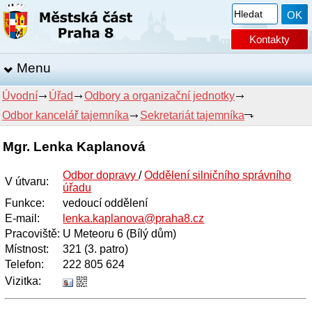
Kontakty
Menu
Úvodní
Úřad
Odbory a organizační jednotky
Odbor kancelář tajemníka
Sekretariát tajemníka
Mgr. Lenka Kaplanová
Odbor dopravy
/
Oddělení silničního správního
V útvaru
:
úřadu
Funkce
:
vedoucí oddělení
E-mail
:
lenka.kaplanova@praha8.cz
Pracoviště
:
U Meteoru 6 (Bílý dům)
Místnost
:
321 (3. patro)
Telefon
:
222 805 624
Vizitka: