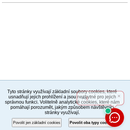
Tyto stránky využívají základní soubory cookies, které
PC verze
ENG
usnadňují jejich prohlížení a jsou nezbytné pro jejich
správnou funkci. Volitelně analytické cookies, které nám
pomáhají porozumět, jakým způsobem návštěvníci
Povinné a praktické informace
stránky využívají.
© 2012–2019 MČ Praha 8
Povolit jen základní cookies
Povolit oba typy cookies