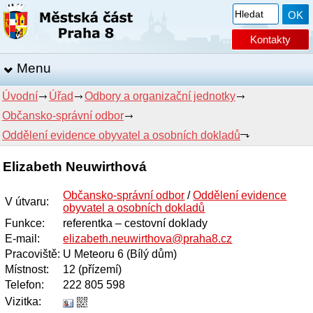
Kontakty
Menu
Úvodní
Úřad
Odbory a organizační jednotky
Občansko-správní odbor
Oddělení evidence obyvatel a osobních dokladů
Elizabeth Neuwirthová
Občansko-správní odbor
/
Oddělení evidence
V útvaru
:
obyvatel a osobních dokladů
Funkce
:
referentka – cestovní doklady
E-mail
:
elizabeth.neuwirthova@praha8.cz
Pracoviště
:
U Meteoru 6 (Bílý dům)
Místnost
:
12 (přízemí)
Telefon
:
222 805 598
Vizitka: