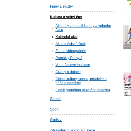
Firmy a služby
Kultura a volný čas
Aktuality z oblasti kultury a volného
času
Kalendář akcí
Akce městské části
Foto a videogalerie
Památky Prahy 8
Volnočasové instituce
Granty a dotace
Odbor kultury, sportu, mládeže a
péče o památky
Ceník pronájmu movitého majetku
Senioři
Sport
Školství
Zdravotnictví a sociální péče