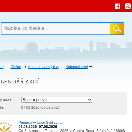
ní
Občan
Kultura a volný čas
Kalendář akcí
lendář akcí
p akce:
dy:
07.08.2026–06.08.2027
Příměstský tábor Svět zvířat
03.08.2026–07.08.2026
Od 3. srpna do 7. srpna 2026 v Centru Rosa, Střelničná 1680/8,