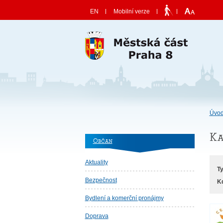
Skočit na obsah
EN
Mobilní verze
Úvod
Ka
Občan
Aktuality
>
Ty
Bezpečnost
K
Bydlení a komerční pronájmy
Doprava