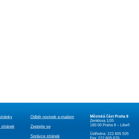
Městská část Praha 8
stránky
Odběr novinek e-mailem
Zenklova 1/35
180 00 Praha 8 – Libeň
 stránek
Zeptejte se
Ústředna: 222 805 505
Správce stránek
Fax: 222 805 670