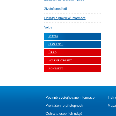
Životní prostředí
Odkazy a praktické informace
Volby
Média
O Praze 8
Úřad
Volené orgány
Kontakty
Povinně zveřejňované informace
Tisk 
Prohlášení o přístupnosti
Mapa
Ochrana osobních údajů