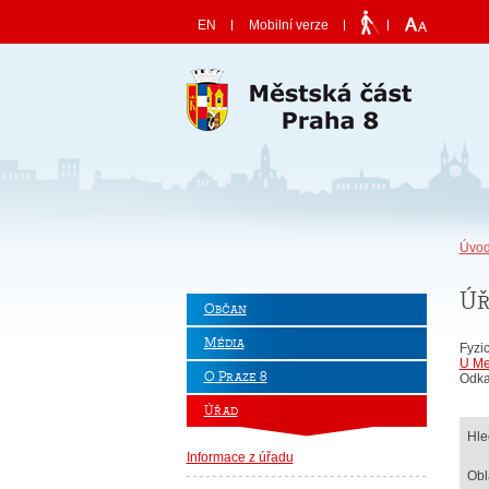
Skočit na obsah
EN
Mobilní verze
Úvod
Úř
Občan
Média
Fyzi
U Me
O Praze 8
Odka
Úřad
Hle
Informace z úřadu
Obl