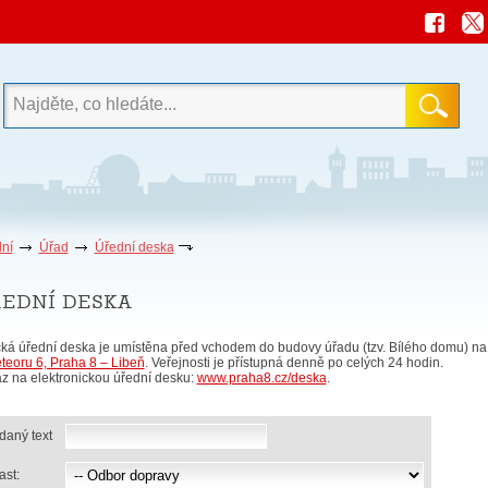
ní
Úřad
Úřední deska
ední deska
cká úřední deska je umístěna před vchodem do budovy úřadu (tzv. Bílého domu) na
teoru 6, Praha 8 – Libeň
. Veřejnosti je přístupná denně po celých 24 hodin.
z na elektronickou úřední desku:
www.praha8.cz/deska
.
daný text
ast: