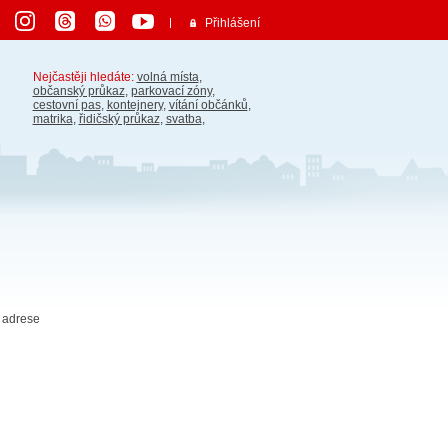
Přihlášení
Nejčastěji hledáte:
volná místa
,
občanský průkaz
,
parkovací zóny
,
cestovní pas
,
kontejnery
,
vítání občánků
,
matrika
,
řidičský průkaz
,
svatba
,
 adrese