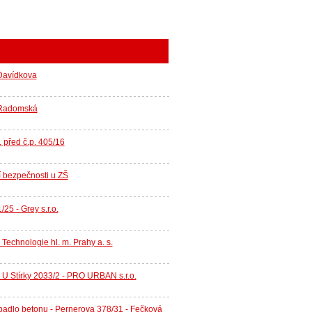
 Davídkova
2 Radomská
 před č.p. 405/16
í bezpečnosti u ZŠ
25 - Grey s.r.o.
Technologie hl. m. Prahy a. s.
 U Stírky 2033/2 - PRO URBAN s.r.o.
padlo betonu - Pernerova 378/31 - Fečková