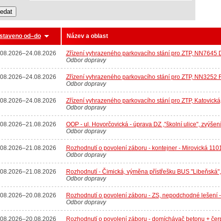
staveno od–do
Název a oblast
.08.2026
–
24.08.2026
Zřízení vyhrazeného parkovacího stání pro ZTP, NN7645
Odbor dopravy
.08.2026
–
24.08.2026
Zřízení vyhrazeného parkovacího stání pro ZTP, NN325
Odbor dopravy
.08.2026
–
24.08.2026
Zřízení vyhrazeného parkovacího stání pro ZTP, Katovická,
Odbor dopravy
.08.2026
–
21.08.2026
OOP - ul. Hovorčovická - úprava DZ ,"školní ulice", zvýšen
Odbor dopravy
.08.2026
–
21.08.2026
Rozhodnutí o povolení záboru - kontejner - Mirovická 1101/
Odbor dopravy
.08.2026
–
21.08.2026
Rozhodnutí - Čimická, výměna přístřešku BUS "Libeňská", 
Odbor dopravy
.08.2026
–
20.08.2026
Rozhodnutí o povolení záboru - ZS, nepodchodné lešení -
Odbor dopravy
.08.2026
–
20.08.2026
Rozhodnutí o povolení záboru - domíchávač betonu + čer