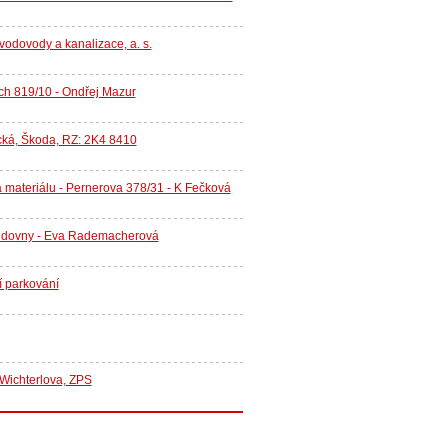
odovody a kanalizace, a. s.
ách 819/10 - Ondřej Mazur
cká, Škoda, RZ: 2K4 8410
a materiálu - Pernerova 378/31 - K Fečková
validovny - Eva Rademacherová
í parkování
 Wichterlova, ZPS