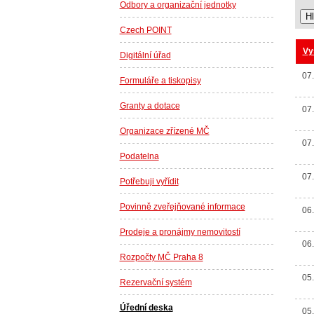
Odbory a organizační jednotky
Czech POINT
Vy
Digitální úřad
07
Formuláře a tiskopisy
Granty a dotace
07
Organizace zřízené MČ
07
Podatelna
07
Potřebuji vyřídit
Povinně zveřejňované informace
06
Prodeje a pronájmy nemovitostí
06
Rozpočty MČ Praha 8
05
Rezervační systém
Úřední deska
05