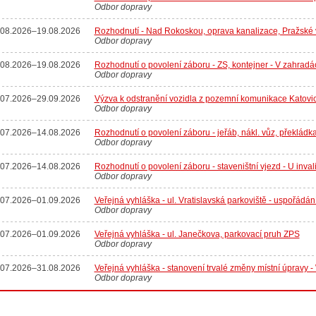
Odbor dopravy
.08.2026
–
19.08.2026
Rozhodnutí - Nad Rokoskou, oprava kanalizace, Pražské v
Odbor dopravy
.08.2026
–
19.08.2026
Rozhodnutí o povolení záboru - ZS, kontejner - V zahrad
Odbor dopravy
.07.2026
–
29.09.2026
Výzva k odstranění vozidla z pozemní komunikace Katovi
Odbor dopravy
.07.2026
–
14.08.2026
Rozhodnutí o povolení záboru - jeřáb, nákl. vůz, překládk
Odbor dopravy
.07.2026
–
14.08.2026
Rozhodnutí o povolení záboru - staveništní vjezd - U in
Odbor dopravy
.07.2026
–
01.09.2026
Veřejná vyhláška - ul. Vratislavská parkoviště - uspořádán
Odbor dopravy
.07.2026
–
01.09.2026
Veřejná vyhláška - ul. Janečkova, parkovací pruh ZPS
Odbor dopravy
.07.2026
–
31.08.2026
Veřejná vyhláška - stanovení trvalé změny místní úpravy -
Odbor dopravy