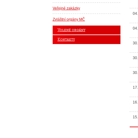
Veřejné zakázky
04
Zvláštní orgány MČ
04
Volené orgány
Kontakty
30
30
30
17
16
15