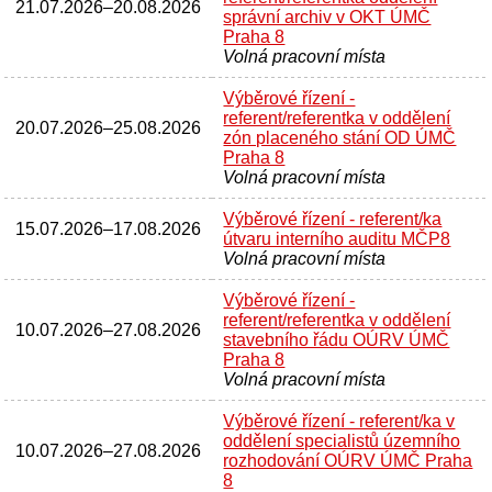
21.07.2026
–
20.08.2026
správní archiv v OKT ÚMČ
Praha 8
Volná pracovní místa
Výběrové řízení -
referent/referentka v oddělení
20.07.2026
–
25.08.2026
zón placeného stání OD ÚMČ
Praha 8
Volná pracovní místa
Výběrové řízení - referent/ka
15.07.2026
–
17.08.2026
útvaru interního auditu MČP8
Volná pracovní místa
Výběrové řízení -
referent/referentka v oddělení
10.07.2026
–
27.08.2026
stavebního řádu OÚRV ÚMČ
Praha 8
Volná pracovní místa
Výběrové řízení - referent/ka v
oddělení specialistů územního
10.07.2026
–
27.08.2026
rozhodování OÚRV ÚMČ Praha
8