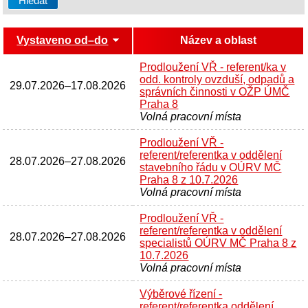
Vystaveno od–do
Název a oblast
Prodloužení VŘ - referent/ka v
odd. kontroly ovzduší, odpadů a
29.07.2026
–
17.08.2026
správních činnosti v OŽP ÚMČ
Praha 8
Volná pracovní místa
Prodloužení VŘ -
referent/referentka v oddělení
28.07.2026
–
27.08.2026
stavebního řádu v OÚRV MČ
Praha 8 z 10.7.2026
Volná pracovní místa
Prodloužení VŘ -
referent/referentka v oddělení
28.07.2026
–
27.08.2026
specialistů OÚRV MČ Praha 8 z
10.7.2026
Volná pracovní místa
Výběrové řízení -
referent/referentka oddělení