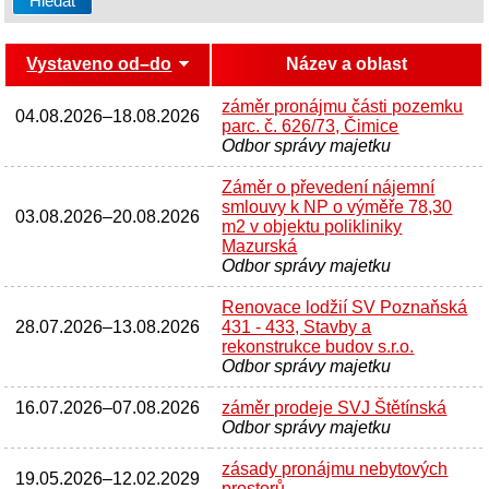
Vystaveno od–do
Název a oblast
záměr pronájmu části pozemku
04.08.2026
–
18.08.2026
parc. č. 626/73, Čimice
Odbor správy majetku
Záměr o převedení nájemní
smlouvy k NP o výměře 78,30
03.08.2026
–
20.08.2026
m2 v objektu polikliniky
Mazurská
Odbor správy majetku
Renovace lodžií SV Poznaňská
28.07.2026
–
13.08.2026
431 - 433, Stavby a
rekonstrukce budov s.r.o.
Odbor správy majetku
16.07.2026
–
07.08.2026
záměr prodeje SVJ Štětínská
Odbor správy majetku
zásady pronájmu nebytových
19.05.2026
–
12.02.2029
prostorů