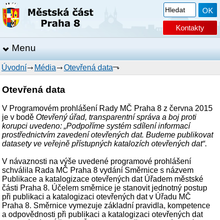
Kontakty
Menu
Úvodní
Média
Otevřená data
Otevřená data
V Programovém prohlášení Rady MČ Praha 8 z června 2015
je v bodě
Otevřený úřad, transparentní správa a boj proti
korupci uvedeno: „Podpoříme systém sdílení informací
prostřednictvím zavedení otevřených dat. Budeme publikovat
datasety ve veřejně přístupných katalozích otevřených dat“
.
V návaznosti na výše uvedené programové prohlášení
schválila Rada MČ Praha 8 vydání Směrnice s názvem
Publikace a katalogizace otevřených dat Úřadem městské
části Praha 8. Účelem směrnice je stanovit jednotný postup
při publikaci a katalogizaci otevřených dat v Úřadu MČ
Praha 8. Směrnice vymezuje základní pravidla, kompetence
a odpovědnosti při publikaci a katalogizaci otevřených dat