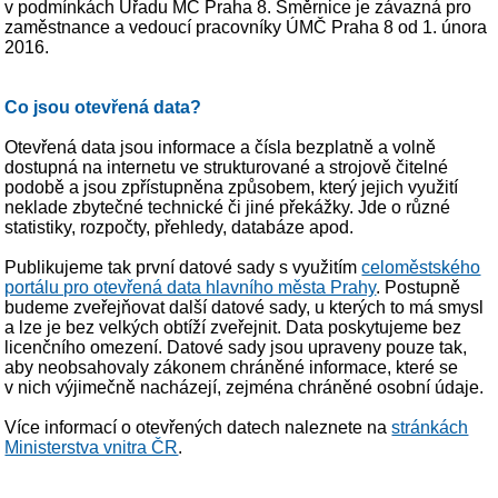
v podmínkách Úřadu MČ Praha 8. Směrnice je závazná pro
zaměstnance a vedoucí pracovníky ÚMČ Praha 8 od 1. února
2016.
Co jsou otevřená data?
Otevřená data jsou informace a čísla bezplatně a volně
dostupná na internetu ve strukturované a strojově čitelné
podobě a jsou zpřístupněna způsobem, který jejich využití
neklade zbytečné technické či jiné překážky. Jde o různé
statistiky, rozpočty, přehledy, databáze apod.
Publikujeme tak první datové sady s využitím
celoměstského
portálu pro otevřená data hlavního města Prahy
. Postupně
budeme zveřejňovat další datové sady, u kterých to má smysl
a lze je bez velkých obtíží zveřejnit. Data poskytujeme bez
licenčního omezení. Datové sady jsou upraveny pouze tak,
aby neobsahovaly zákonem chráněné informace, které se
v nich výjimečně nacházejí, zejména chráněné osobní údaje.
Více informací o otevřených datech naleznete na
stránkách
Ministerstva vnitra ČR
.