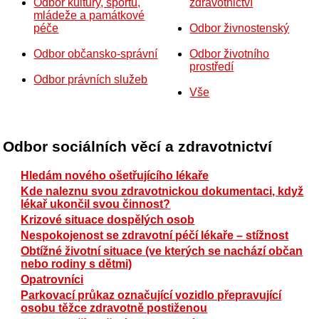
Odbor kultury, sportu,
zdravotnictví
mládeže a památkové
péče
Odbor živnostenský
Odbor občansko-správní
Odbor životního
prostředí
Odbor právních služeb
Vše
Odbor sociálních věcí a zdravotnictví
Hledám nového ošetřujícího lékaře
Kde naleznu svou zdravotnickou dokumentaci, když
lékař ukončil svou činnost?
Krizové situace dospělých osob
Nespokojenost se zdravotní péčí lékaře – stížnost
Obtížné životní situace (ve kterých se nachází občan
nebo rodiny s dětmi)
Opatrovníci
Parkovací průkaz označující vozidlo přepravující
osobu těžce zdravotně postiženou