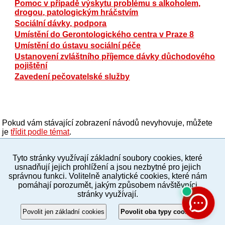
Pomoc v případě výskytu problému s alkoholem,
drogou, patologickým hráčstvím
Sociální dávky, podpora
Umístění do Gerontologického centra v Praze 8
Umístění do ústavu sociální péče
Ustanovení zvláštního příjemce dávky důchodového
pojištění
Zavedení pečovatelské služby
Pokud vám stávající zobrazení návodů nevyhovuje, můžete
je
třídit podle témat
.
Tyto stránky využívají základní soubory cookies, které
PC verze
ENG
usnadňují jejich prohlížení a jsou nezbytné pro jejich
správnou funkci. Volitelně analytické cookies, které nám
pomáhají porozumět, jakým způsobem návštěvníci
Povinné a praktické informace
stránky využívají.
© 2012–2019 MČ Praha 8
Povolit jen základní cookies
Povolit oba typy cookies