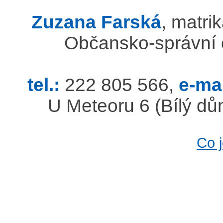
Zuzana Farská
, matri
Občansko-správní o
tel.:
222 805 566,
e-mai
U Meteoru 6 (Bílý dům
Co 