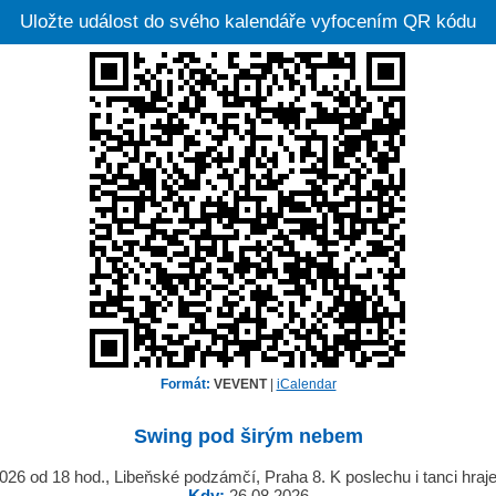
Uložte událost do svého kalendáře vyfocením QR kódu
Formát:
VEVENT
|
iCalendar
Swing pod širým nebem
026 od 18 hod., Libeňské podzámčí, Praha 8. K poslechu i tanci hra
Kdy:
26.08.2026