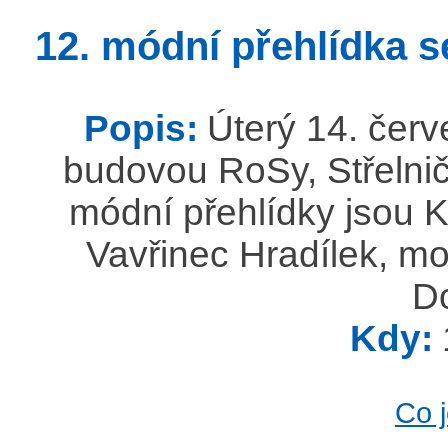
12. módní přehlídka s
Popis:
Úterý 14. červ
budovou RoSy, Střelnič
módní přehlídky jsou K
Vavřinec Hradílek, mo
Do
Kdy:
Co 