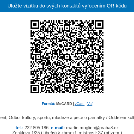
Uložte vizitku do svých kontaktů vyfocením QR kódu
Formát:
MeCARD
|
vCard
|
Vcf
erent, Odbor kultury, sportu, mládeže a péče o památky / Oddělení kul
tel.:
222 805 186,
e-mail:
martin.moglich@praha8.cz
Zenklova 1/35 (Libeňský zámek), místnost: 37 (přízemí)