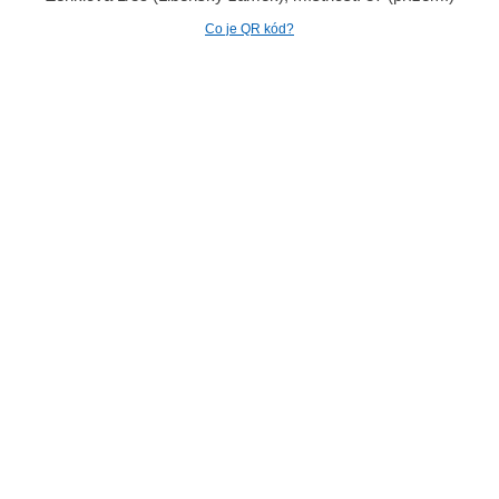
Co je QR kód?