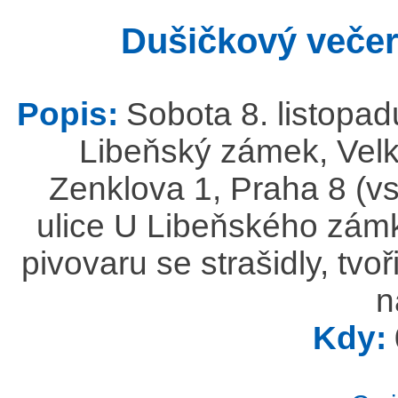
Dušičkový veče
Popis:
Sobota 8. listopa
Libeňský zámek, Velk
Zenklova 1, Praha 8 (vs
ulice U Libeňského zámk
pivovaru se strašidly, tv
n
Kdy: