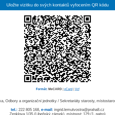
Uložte vizitku do svých kontaktů vyfocením QR kódu
Formát:
MeCARD
|
vCard
|
Vcf
tka, Odbory a organizační jednotky / Sekretariáty starosty, místostaro
tel.:
222 805 168,
e-mail:
ingrid.lemutvostra@praha8.cz
Zenklova 1/35 (Libeňský zámek), místnost: 129 (1. patro)