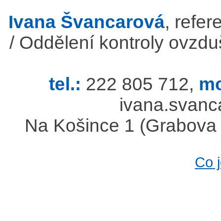
Ivana Švancarová
, refer
/ Oddělení kontroly ovzdu
tel.:
222 805 712,
mo
ivana.svan
Na Košince 1 (Grabova vi
Co 