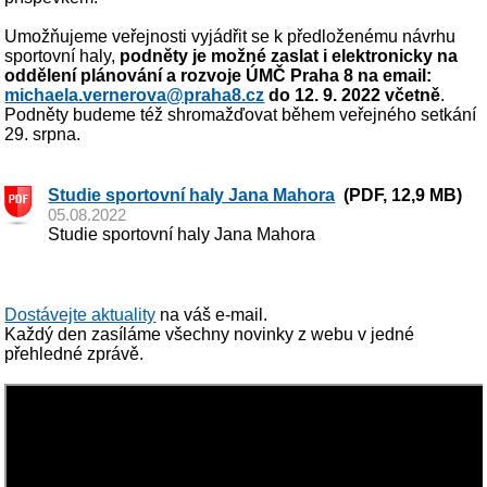
Umožňujeme veřejnosti vyjádřit se k předloženému návrhu
sportovní haly,
podněty je možné zaslat i elektronicky na
oddělení plánování a rozvoje ÚMČ Praha 8 na email:
michaela.vernerova@praha8.cz
do 12. 9. 2022 včetně
.
Podněty budeme též shromažďovat během veřejného setkání
29. srpna.
Studie sportovní haly Jana Mahora
(PDF, 12,9 MB)
05.08.2022
Studie sportovní haly Jana Mahora
Dostávejte aktuality
na váš e-mail.
Každý den zasíláme všechny novinky z webu v jedné
přehledné zprávě.