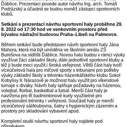
Ďáblice. Prezentaci povede autor návrhu Ing. arch. Tomáš
Podrázský a účastnit se budou rovněž zástupci sportovních
klubů.
Setkání s prezentací návrhu sportovní haly proběhne 29.
8. 2022 od 17:30 hod ve venkovním prostoru před
bývalou nádražní budovou Praha–Libeň na Palmovce.
Během setkání bude představen návrh sportovní haly Jána
Mahora, která má být umístěna ve školním areálu ZŠ
Burešova na sídlišti Ďáblice. Novou halu budou v rámci výuky
využívat žáci základní školy, dále jednotlivé sportovní kluby a
též ji bude moci využít i široká veřejnost. Větší část haly tvoří
víceúčelová hala pro míčové sporty s tribunami pro potřeby
výuky základní školy a tréninku házenkářského klubu Sokol
Kobylisy II. Nárazově je možnost halu využít pro víkendové
turnaje s diváky. Návrh haly splňuje požadavky na házenou,
volejbal, florbal, basketbal a futsal. Menší část haly je
navržena pro tři badmintonové kurty využitelné pro
profesionální tréninky i veřejnost. Součástí haly je menší
víceúčelový sál/klubovna, šatny s hygienickým zázemím a
prostory pro skladování vybavení apod.
Kompletní studii návrhu sportovní haly najdete pod
příspěvkem.