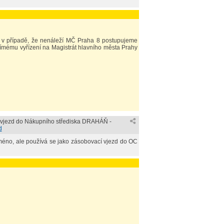
ět v případě, že nenáleží MČ Praha 8 postupujeme
přímému vyřízení na Magistrát hlavního města Prahy
 vjezd do Nákupního střediska DRAHÁŇ -
d
méno, ale používá se jako zásobovací vjezd do OC