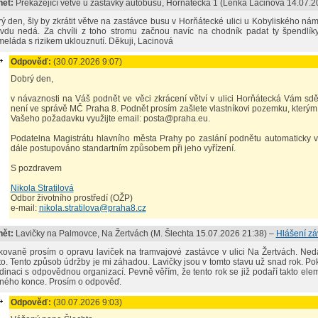
ět:
Překážející větve u zastávky autobusu
, Horňátecká 1 (
Lenka Lacinová
14.07.2
ý den, šly by zkrátit větve na zastávce busu v Horňátecké ulici u Kobyliského ná
vdu nedá. Za chvíli z toho stromu začnou navíc na chodník padat ty špendlíky
eláda s rizikem uklouznutí. Děkuji, Lacinová
Odpověď:
(30.07.2026 9:07)
Dobrý den,
v návaznosti na Váš podnět ve věci zkrácení větví v ulici Horňátecká Vám sdě
není ve správě MČ Praha 8. Podnět prosím zašlete vlastníkovi pozemku, kterým
Vašeho požadavku využijte email: posta@praha.eu.
Podatelna Magistrátu hlavního města Prahy po zaslání podnětu automaticky v
dále postupováno standartním způsobem při jeho vyřízení.
S pozdravem
Nikola Stratilová
Odbor životního prostředí (OŽP)
e-mail:
nikola.stratilova@praha8.cz
ět:
Lavičky na Palmovce
, Na Žertvách (
M. Šlechta
15.07.2026 21:38
) –
Hlášení z
ovaně prosím o opravu laviček na tramvajové zastávce v ulici Na Žertvách. Ned
to. Tento způsob údržby je mi záhadou. Lavičky jsou v tomto stavu už snad rok. P
dinaci s odpovědnou organizací. Pevně věřím, že tento rok se již podaří takto el
ného konce. Prosím o odpověď.
Odpověď:
(30.07.2026 9:03)