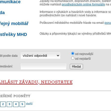
munikace
Závady na komunikacích, dopravním značení, světelné
můžete nahlásit
prostřednictvím online formuláře
na s
da
Informace o výlukách a haváriích vody a informace s
prostřednictvím lze nahlásit i nové havárie.
řejný mobiliář
Poškození městského mobiliáře hlaste na email
poru
ístřešky MHD
Otázky a připomínky týkající se výměny přístřešků M
od nejnovější
it podle data
od nejstarší
ledávání:
hlásit závadu, nedostatek
řešené podněty
další
2
3
4
5