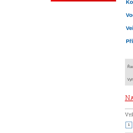
Ko
Vo
Ve
Př
Řad
Vyh
Na
Vy
1