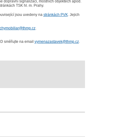
 dopravní signalizaci, mostních objektech apod.
tránkách TSK hl. m. Prahy.
ouvisející jsou uvedeny na
stránkách PVK
. Jejich
chymobiliar@thmp.cz
.
HD směřujte na email
vymenazastavek@thmp.cz
.