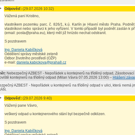
ozdravem
Odpověď:
(29.07.2026 10:32)
Vážená paní Kristino,
vlastníkem pozemku parc. č. 826/1, k.ú. Karlín je Hlavní město Praha. Podn
vlastníkovi nebo správci k jeho vyřízení. V tomto případě byl podnět zaslán k 
(email: posta@praha.eu), který měl již hnízdo nechat odstranit.
S pozdravem
Ing. Daniela Kabíčková
Oddělení správy městské zeleně
Odbor životního prostředí (OŽP)
e-mail:
daniela.kabickova@praha8.cz
ět:
Nebezpečný AZBEST - Nepořádek u kontejnerů na tříděný odpad
, Zásobovací
oviště kontejnerů na tříděný odpad (
Milan Vávra
07.05.2026 13:00
) –
Hlášení záva
zpečný AZBEST - Nepořádek u kontejnerů na tříděný odpad v ulici, která nemá j
ÁŇ.
Odpověď:
(29.07.2026 9:40)
Vážený pane Vávro,
veškerý odpad u kontejnerového stání byl bezpečně odklizen.
S pozdravem
Ing. Daniela Kabíčková