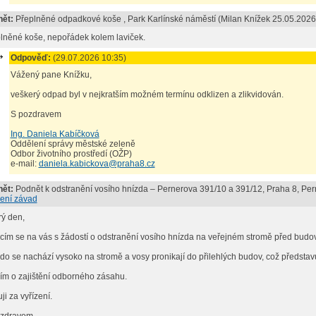
ět:
Přeplněné odpadkové koše
, Park Karlínské náměstí (
Milan Knížek
25.05.2026
lněné koše, nepořádek kolem laviček.
Odpověď:
(29.07.2026 10:35)
Vážený pane Knížku,
veškerý odpad byl v nejkratším možném termínu odklizen a zlikvidován.
S pozdravem
Ing. Daniela Kabíčková
Oddělení správy městské zeleně
Odbor životního prostředí (OŽP)
e-mail:
daniela.kabickova@praha8.cz
ět:
Podnět k odstranění vosího hnízda – Pernerova 391/10 a 391/12, Praha 8
, Pe
ení závad
ý den,
cím se na vás s žádostí o odstranění vosího hnízda na veřejném stromě před budo
do se nachází vysoko na stromě a vosy pronikají do přilehlých budov, což představu
ím o zajištění odborného zásahu.
ji za vyřízení.