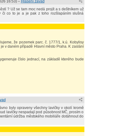
026 16:53
) –
Hlášení závad
městí ? Už se tam moc nedá projít a s deštníkem už
 či co to je a je pak z toho rozšlapáním slušná
lujeme, že pozemek parc. č. 1777/1, k.ú. Kobylisy
 je v daném případě Hlavní město Praha. K zaslání
ygeneruje číslo jednací, na základě kterého bude
ávad
ávno byly opraveny všechny lavičky v okolí kromě
okud lavičky nespadají pod působnost MČ, prosím o
ementární údržba městského mobiliáře dotáhnout do