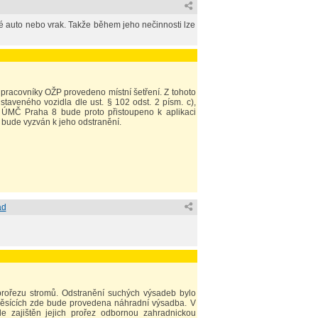
é auto nebo vrak. Takže během jeho nečinnosti lze
 pracovníky OŽP provedeno místní šetření. Z tohoto
taveného vozidla dle ust. § 102 odst. 2 písm. c),
P ÚMČ Praha 8 bude proto přistoupeno k aplikaci
a bude vyzván k jeho odstranění.
ad
rořezu stromů. Odstranění suchých výsadeb bylo
 měsících zde bude provedena náhradní výsadba. V
e zajištěn jejich prořez odbornou zahradnickou