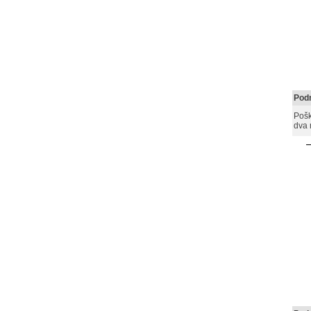
Podn
Pošk
dva 