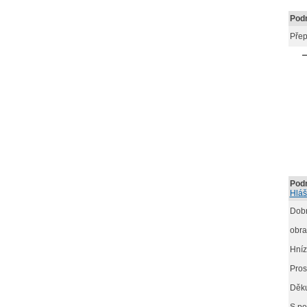
Podn
Přep
Podn
Hláš
Dobr
obra
Hníz
Pros
Děku