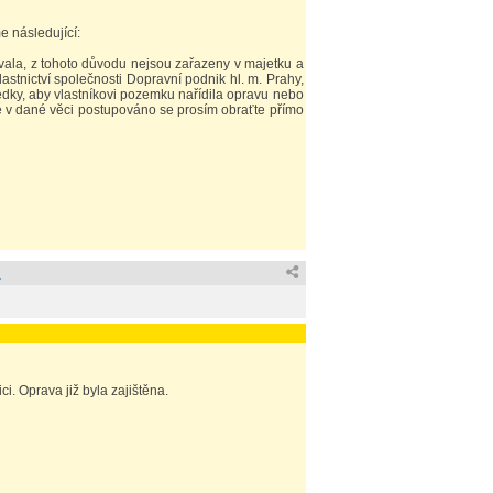
e následující:
ovala, z tohoto důvodu nejsou zařazeny v majetku a
stnictví společnosti Dopravní podnik hl. m. Prahy,
dky, aby vlastníkovi pozemku nařídila opravu nebo
e v dané věci postupováno se prosím obraťte přímo
d
i. Oprava již byla zajištěna.