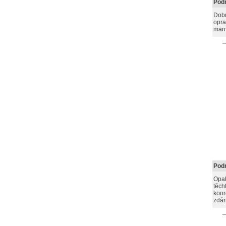
Podn
Dobr
opra
marm
Podn
Opak
těch
koor
zdár