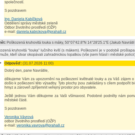
společností.
S pozdravem
Ing. Daniela Kabíčková
Oddělení správy městské zeleně
Odbor životního prostředí (OŽP)
e-mail:
daniela.kabickova@praha8.cz
ět:
Poškozená kruhovitá louka s máky
, 50°07'42.8"N 14°28'25.1"E (
Jakub Navrátil
ozená kruhovitá “louka” lučního kvítí (s mákem). Poškození je v podobě prošlapané
muže, kteří útvar okopávali zahradnickou lopatkou (vše jsem hlásil i městské policii
Odpověď:
(31.07.2026 11:00)
Dobrý den, pane Navrátile,
děkujeme Vám za upozornění na poškození květnaté louky a za Váš zájem o s
došlo k poškození této výsadby. Tyto plochy jsou zakládány s cílem podpořit biod
hmyz a zároveň zpříjemnit veřejný prostor pro obyvatele.
Ještě jednou Vám děkujeme za Vaši všímavost. Podobné podněty nám pomáh
městské části.
S pozdravem
Veronika Vávrová
odbor životního prostředí (OŽP)
e-mail:
veronika.vavrova@praha8.cz