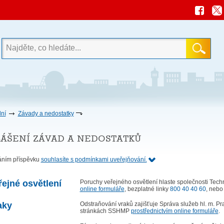
ní
Závady a nedostatky
ášení závad a nedostatků
áním příspěvku
souhlasíte s podmínkami uveřejňování.
řejné osvětlení
Poruchy veřejného osvětlení hlaste společnosti Techn
online formuláře
, bezplatné linky
800 40 40 60
, nebo
aky
Odstraňování vraků zajišťuje Správa služeb hl. m. Pr
stránkách SSHMP
prostřednictvím online formuláře
.