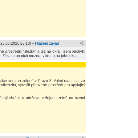
23.07.2026 23:13
) –
Hlášení závad
 prostřední “stezky” a též na okraji jsem přichytil
). Zůstala po nich mezera v kruhu na jeho okraji.
tav veřejné zeleně v Praze 8. Velmi nás mrzí, že
iverzitu, vytvořit přirozené prostředí pro opylující
ají chránit a udržovat veřejnou zeleň na území