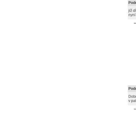
Podn
již 
nyní
Podn
Dobr
v pa