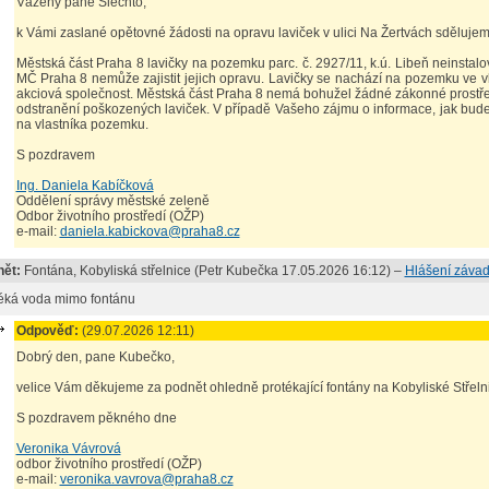
Vážený pane Šlechto,
k Vámi zaslané opětovné žádosti na opravu laviček v ulici Na Žertvách sdělujem
Městská část Praha 8 lavičky na pozemku parc. č. 2927/11, k.ú. Libeň neinstal
MČ Praha 8 nemůže zajistit jejich opravu. Lavičky se nachází na pozemku ve vla
akciová společnost. Městská část Praha 8 nemá bohužel žádné zákonné prostře
odstranění poškozených laviček. V případě Vašeho zájmu o informace, jak bud
na vlastníka pozemku.
S pozdravem
Ing. Daniela Kabíčková
Oddělení správy městské zeleně
Odbor životního prostředí (OŽP)
e-mail:
daniela.kabickova@praha8.cz
ět:
Fontána
, Kobyliská střelnice (
Petr Kubečka
17.05.2026 16:12
) –
Hlášení záva
éká voda mimo fontánu
Odpověď:
(29.07.2026 12:11)
Dobrý den, pane Kubečko,
velice Vám děkujeme za podnět ohledně protékající fontány na Kobyliské Střelnic
S pozdravem pěkného dne
Veronika Vávrová
odbor životního prostředí (OŽP)
e-mail:
veronika.vavrova@praha8.cz