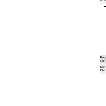
S p
Podn
stan
Nebe
DRH