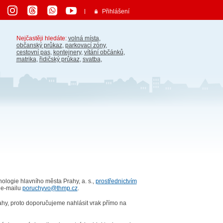
Přihlášení
Nejčastěji hledáte:
volná místa
,
občanský průkaz
,
parkovací zóny
,
cestovní pas
,
kontejnery
,
vítání občánků
,
matrika
,
řidičský průkaz
,
svatba
,
ologie hlavního města Prahy, a. s.,
prostřednictvím
 e-mailu
poruchyvo@thmp.cz
.
ahy, proto doporučujeme nahlásit vrak přímo na