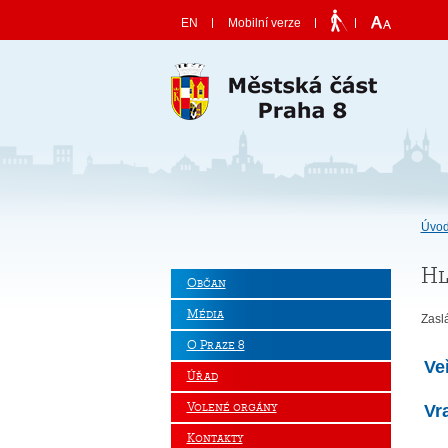
Skočit na obsah
EN
Mobilní verze
Úvod
Hl
Občan
Média
Zasl
O Praze 8
Ve
Úřad
Volené orgány
Vr
Kontakty