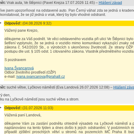
ět:
Vrak auta
, Ve štěpnici (
Pavel Krejza
17.07.2026 11:45
) –
Hlášení závad
dříve jsem upozorňoval na odstavené auto. Pan Černý váhal zda se jedná o kraden
 konstatovat, že se již jedná o vrak, který by bylo vhodné odstranit.
Odpověď:
(04.08.2026 9:32)
Vážený pane Krejzo,
děkujeme za Váš podnět. Ve věci odstaveného vozidla při ulici Ve Štěpnici bylo
šetření vyplynulo, že se jedná o vozidlo mimo komunikaci vykazující znaky ods
zákona č. 542/2020 Sb., o výrobcích s ukončenou životností. Ze strany OŽ
postupu dle ust. § 105 odst. 1 citovaného zákona. Vlastník předmětného vozidl
S pozdravem
Ivana Švancarová
Odbor životního prostředí (OŽP)
e-mail:
ivana.svancarova@praha8.cz
ět:
suché větve
, Lyčkovo náměstí (
Eva Landová
26.07.2026 12:08
) –
Hlášení záv
ý den,
tku na Lyčkově náměstí jsou suché větve a strom.
Odpověď:
(31.07.2026 11:03)
Vážená paní Landová,
děkujeme Vám za zaslání podnětu ohledně výsadeb na Lyčkově náměstí a p
naplánováno na tento týden a dnes došlo k jejich odstranění. V podzimních
případě zjištění proschlých větví u stromů na pozemcích MČ Praha 8 bud