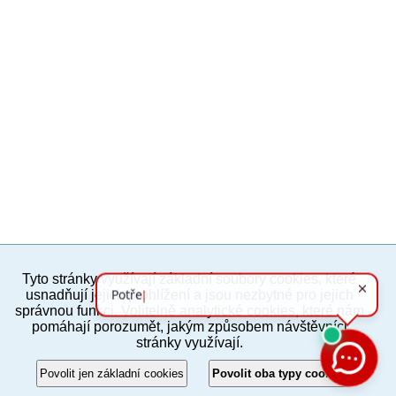
Tyto stránky využívají základní soubory cookies, které
PC verze
ENG
usnadňují jejich prohlížení a jsou nezbytné pro jejich
správnou funkci. Volitelně analytické cookies, které nám
pomáhají porozumět, jakým způsobem návštěvníci
Povinné a praktické informace
stránky využívají.
© 2012–2019 MČ Praha 8
Povolit jen základní cookies
Povolit oba typy cookies