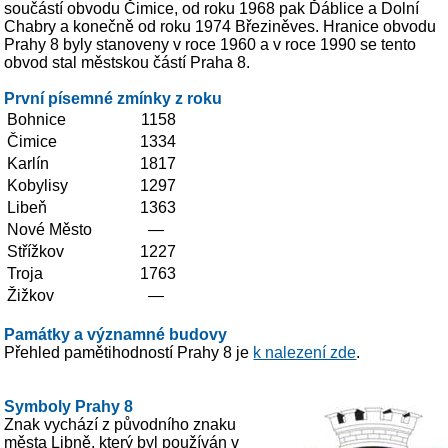
součástí obvodu Čimice, od roku 1968 pak Ďáblice a Dolní
Chabry a konečně od roku 1974 Březiněves. Hranice obvodu
Prahy 8 byly stanoveny v roce 1960 a v roce 1990 se tento
obvod stal městskou částí Praha 8.
První písemné zmínky z roku
Bohnice
1158
Čimice
1334
Karlín
1817
Kobylisy
1297
Libeň
1363
Nové Město
—
Střížkov
1227
Troja
1763
Žižkov
—
Památky a významné budovy
Přehled pamětihodností Prahy 8 je
k nalezení zde
.
Symboly Prahy 8
Znak vychází z původního znaku
města Libně, který byl používán v