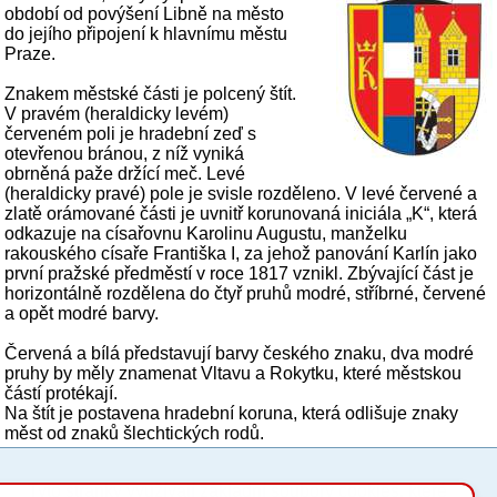
období od povýšení Libně na město
do jejího připojení k hlavnímu městu
Praze.
Znakem městské části je polcený štít.
V pravém (heraldicky levém)
červeném poli je hradební zeď s
otevřenou bránou, z níž vyniká
obrněná paže držící meč. Levé
(heraldicky pravé) pole je svisle rozděleno. V levé červené a
zlatě orámované části je uvnitř korunovaná iniciála „K“, která
odkazuje na císařovnu Karolinu Augustu, manželku
rakouského císaře Františka I, za jehož panování Karlín jako
první pražské předměstí v roce 1817 vznikl. Zbývající část je
horizontálně rozdělena do čtyř pruhů modré, stříbrné, červené
a opět modré barvy.
Červená a bílá představují barvy českého znaku, dva modré
pruhy by měly znamenat Vltavu a Rokytku, které městskou
částí protékají.
Na štít je postavena hradební koruna, která odlišuje znaky
měst od znaků šlechtických rodů.
Tyto stránky využívají základní soubory cookies, které