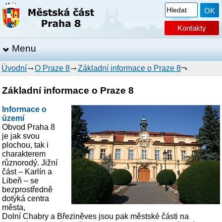
Kontakty
Menu
Úvodní
O Praze 8
Základní informace o Praze 8
Základní informace o Praze 8
Informace o
území
Obvod Praha 8
je jak svou
plochou, tak i
charakterem
různorodý. Jižní
část – Karlín a
Libeň – se
bezprostředně
dotýká centra
města,
Dolní Chabry a Březiněves jsou pak městské části na