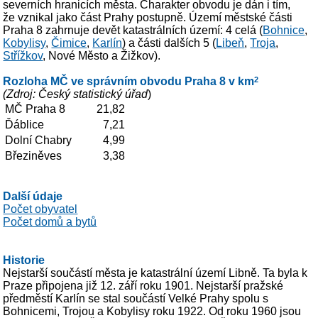
severních hranicích města. Charakter obvodu je dán i tím,
že vznikal jako část Prahy postupně. Území městské části
Praha 8 zahrnuje devět katastrálních území: 4 celá (
Bohnice
,
Kobylisy
,
Čimice
,
Karlín
) a části dalších 5 (
Libeň
,
Troja
,
Střížkov
, Nové Město a Žižkov).
Rozloha MČ ve správním obvodu Praha 8 v km
2
(Zdroj: Český statistický úřad
)
MČ Praha 8
21,82
Ďáblice
7,21
Dolní Chabry
4,99
Březiněves
3,38
Další údaje
Počet obyvatel
Počet domů a bytů
Historie
Nejstarší součástí města je katastrální území Libně. Ta byla k
Praze připojena již 12. září roku 1901. Nejstarší pražské
předměstí Karlín se stal součástí Velké Prahy spolu s
Bohnicemi, Trojou a Kobylisy roku 1922. Od roku 1960 jsou