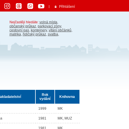
Přihlášení
Nejčastěji hledáte:
volná místa
,
občanský průkaz
,
parkovací zóny
,
cestovní pas
,
kontejnery
,
vítání občánků
,
matrika
,
řidičský průkaz
,
svatba
,
Rok
akladatelství
Knihovna
vydání
1999
MK
ma
1981
MK, MUZ
1981
MK