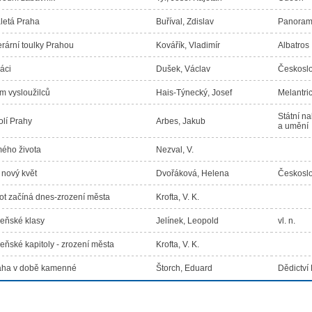
letá Praha
Buříval, Zdislav
Panora
erární toulky Prahou
Kovářík, Vladimír
Albatros
áci
Dušek, Václav
Českoslo
m vysloužilců
Hais-Týnecký, Josef
Melantri
Státní na
lí Prahy
Arbes, Jakub
a umění
mého života
Nezval, V.
nový květ
Dvořáková, Helena
Českoslo
ot začíná dnes-zrození města
Krofta, V. K.
eňské klasy
Jelínek, Leopold
vl. n.
eňské kapitoly - zrození města
Krofta, V. K.
aha v době kamenné
Štorch, Eduard
Dědictv