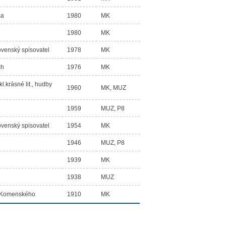
ma
1980
MK
1980
MK
venský spisovatel
1978
MK
ch
1976
MK
kl.krásné lit., hudby
1960
MK, MUZ
1959
MUZ, P8
venský spisovatel
1954
MK
1946
MUZ, P8
1939
MK
1938
MUZ
í Komenského
1910
MK