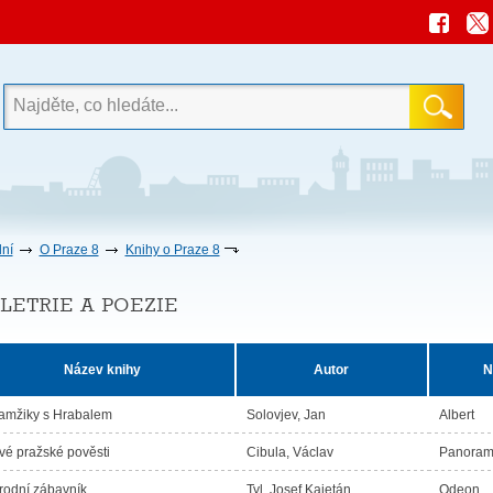
ní
O Praze 8
Knihy o Praze 8
letrie a poezie
Název knihy
Autor
N
amžiky s Hrabalem
Solovjev, Jan
Albert
vé pražské pověsti
Cibula, Václav
Panora
rodní zábavník
Tyl, Josef Kajetán
Odeon