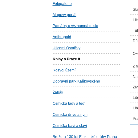
Fotogalerie
Sta
Mapový portál
Lit
Památky a významná místa
Tul
Anthropoid
Dů
Ulicemi Osmičky
Oko
Knihy o Praze 8
Z 
Rozvoj území
Na 
Dopravní park Kaňkovského
Živ
Žabák
Lib
Osmička tady a teď
Lib
Osmička dříve a nyní
Pr
Osmička baví a slaví
Brožura 130 let Elektrické dráhy Praha-