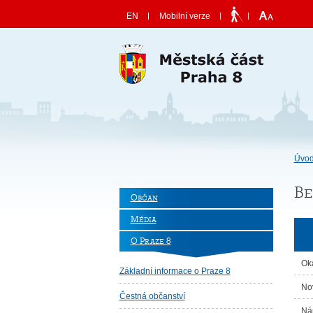
Skočit na obsah
EN
Mobilní verze
Úvod
Be
Občan
Média
O Praze 8
Ok
Základní informace o Praze 8
No
Čestná občanství
Ná