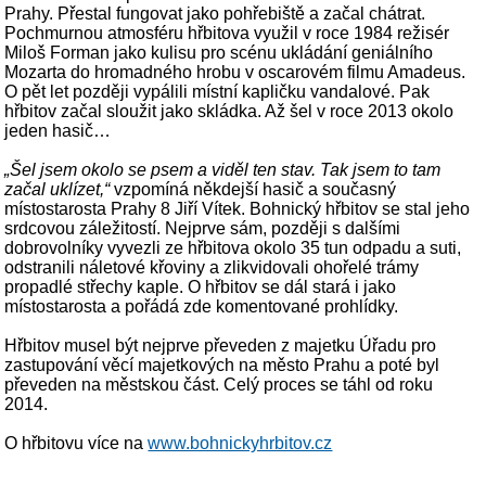
Prahy. Přestal fungovat jako pohřebiště a začal chátrat.
Pochmurnou atmosféru hřbitova využil v roce 1984 režisér
Miloš Forman jako kulisu pro scénu ukládání geniálního
Mozarta do hromadného hrobu v oscarovém filmu Amadeus.
O pět let později vypálili místní kapličku vandalové. Pak
hřbitov začal sloužit jako skládka. Až šel v roce 2013 okolo
jeden hasič…
„Šel jsem okolo se psem a viděl ten stav. Tak jsem to tam
začal uklízet,“
vzpomíná někdejší hasič a současný
místostarosta Prahy 8 Jiří Vítek. Bohnický hřbitov se stal jeho
srdcovou záležitostí. Nejprve sám, později s dalšími
dobrovolníky vyvezli ze hřbitova okolo 35 tun odpadu a suti,
odstranili náletové křoviny a zlikvidovali ohořelé trámy
propadlé střechy kaple. O hřbitov se dál stará i jako
místostarosta a pořádá zde komentované prohlídky.
Hřbitov musel být nejprve převeden z majetku Úřadu pro
zastupování věcí majetkových na město Prahu a poté byl
převeden na městskou část. Celý proces se táhl od roku
2014.
O hřbitovu více na
www.bohnickyhrbitov.cz