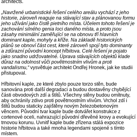
architects.
„Navržené urbanistické řešení celého areálu vychází z jeho
historie, zároveň reaguje na stávající stav a plánovanou formu
jeho užívání jako čistě pietního místa. Účelem tohoto řešení je
zachování silného genia loci daného místa, a proto jsou
zásahy minimální zaměřující se na obnovu tří hlavních
dominant kaple, mohyly a kříže. Na základě historických
plánů se obnoví část cest, které zároveň spojí tyto dominanty
a zdůrazní původní koncept hřbitova. Celé řešení je pojato
jako snadno udržovatelné. Úprava stávajících objektů klade
důraz na odolnost vůči povětrnostním vlivům a proti
vandalismu,“
vysvětluje architekt Ondřej Hronek, jak ke studii
přistupoval.
Hřbitovní kaple, ze které zbylo pouze torzo stěn, bude
sanována proti další degradaci a budou dostavěny chybějící
části obvodových zdí a štítů. Všechny stěny budou omítnuty,
aby ochránily zdivo proti povětrnostním vlivům. Vrchol zdí i
štítů budou staticky zajištěny novým železobetonovým
věncem. Původní tvar kaple bude dotvářet konstrukce z
cortenové oceli, nahrazující původní dřevěné krovy a evokující
trnovou korunu. Uvnitř kaple bude zřízena stálá expozice
historie hřbitova a také mnoha legendami spojené s tímto
místem.