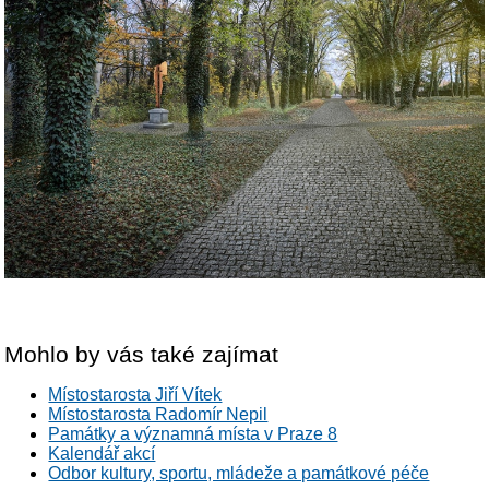
Mohlo by vás také zajímat
Místostarosta Jiří Vítek
Místostarosta Radomír Nepil
Památky a významná místa v Praze 8
Kalendář akcí
Odbor kultury, sportu, mládeže a památkové péče