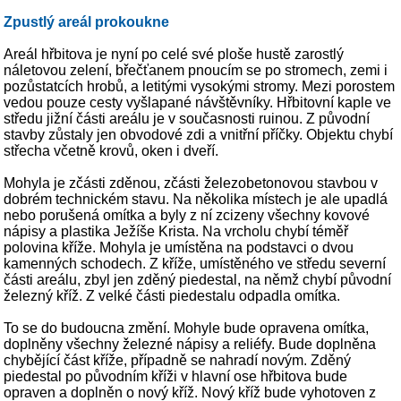
Zpustlý areál prokoukne
Areál hřbitova je nyní po celé své ploše hustě zarostlý
náletovou zelení, břečťanem pnoucím se po stromech, zemi i
pozůstatcích hrobů, a letitými vysokými stromy. Mezi porostem
vedou pouze cesty vyšlapané návštěvníky. Hřbitovní kaple ve
středu jižní části areálu je v současnosti ruinou. Z původní
stavby zůstaly jen obvodové zdi a vnitřní příčky. Objektu chybí
střecha včetně krovů, oken i dveří.
Mohyla je zčásti zděnou, zčásti železobetonovou stavbou v
dobrém technickém stavu. Na několika místech je ale upadlá
nebo porušená omítka a byly z ní zcizeny všechny kovové
nápisy a plastika Ježíše Krista. Na vrcholu chybí téměř
polovina kříže. Mohyla je umístěna na podstavci o dvou
kamenných schodech. Z kříže, umístěného ve středu severní
části areálu, zbyl jen zděný piedestal, na němž chybí původní
železný kříž. Z velké části piedestalu odpadla omítka.
To se do budoucna změní. Mohyle bude opravena omítka,
doplněny všechny železné nápisy a reliéfy. Bude doplněna
chybějící část kříže, případně se nahradí novým. Zděný
piedestal po původním kříži v hlavní ose hřbitova bude
opraven a doplněn o nový kříž. Nový kříž bude vyhotoven z