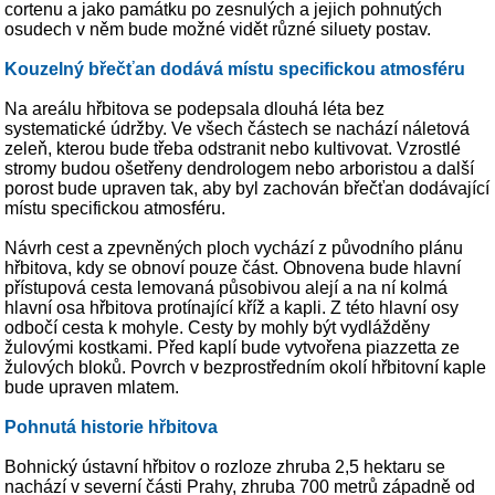
cortenu a jako památku po zesnulých a jejich pohnutých
osudech v něm bude možné vidět různé siluety postav.
Kouzelný břečťan dodává místu specifickou atmosféru
Na areálu hřbitova se podepsala dlouhá léta bez
systematické údržby. Ve všech částech se nachází náletová
zeleň, kterou bude třeba odstranit nebo kultivovat. Vzrostlé
stromy budou ošetřeny dendrologem nebo arboristou a další
porost bude upraven tak, aby byl zachován břečťan dodávající
místu specifickou atmosféru.
Návrh cest a zpevněných ploch vychází z původního plánu
hřbitova, kdy se obnoví pouze část. Obnovena bude hlavní
přístupová cesta lemovaná působivou alejí a na ní kolmá
hlavní osa hřbitova protínající kříž a kapli. Z této hlavní osy
odbočí cesta k mohyle. Cesty by mohly být vydlážděny
žulovými kostkami. Před kaplí bude vytvořena piazzetta ze
žulových bloků. Povrch v bezprostředním okolí hřbitovní kaple
bude upraven mlatem.
Pohnutá historie hřbitova
Bohnický ústavní hřbitov o rozloze zhruba 2,5 hektaru se
nachází v severní části Prahy, zhruba 700 metrů západně od