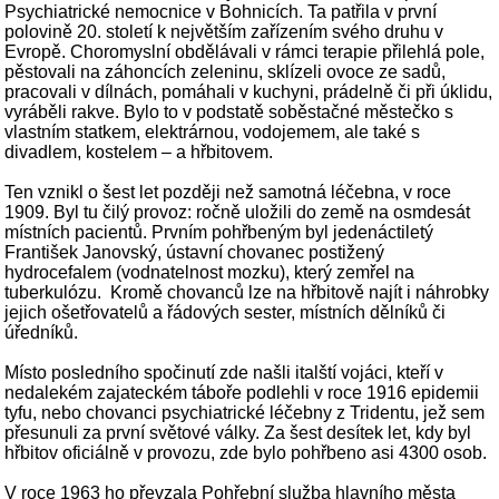
Psychiatrické nemocnice v Bohnicích. Ta patřila v první
polovině 20. století k největším zařízením svého druhu v
Evropě. Choromyslní obdělávali v rámci terapie přilehlá pole,
pěstovali na záhoncích zeleninu, sklízeli ovoce ze sadů,
pracovali v dílnách, pomáhali v kuchyni, prádelně či při úklidu,
vyráběli rakve. Bylo to v podstatě soběstačné městečko s
vlastním statkem, elektrárnou, vodojemem, ale také s
divadlem, kostelem – a hřbitovem.
Ten vznikl o šest let později než samotná léčebna, v roce
1909. Byl tu čilý provoz: ročně uložili do země na osmdesát
místních pacientů. Prvním pohřbeným byl jedenáctiletý
František Janovský, ústavní chovanec postižený
hydrocefalem (vodnatelnost mozku), který zemřel na
tuberkulózu. Kromě chovanců lze na hřbitově najít i náhrobky
jejich ošetřovatelů a řádových sester, místních dělníků či
úředníků.
Místo posledního spočinutí zde našli italští vojáci, kteří v
nedalekém zajateckém táboře podlehli v roce 1916 epidemii
tyfu, nebo chovanci psychiatrické léčebny z Tridentu, jež sem
přesunuli za první světové války. Za šest desítek let, kdy byl
hřbitov oficiálně v provozu, zde bylo pohřbeno asi 4300 osob.
V roce 1963 ho převzala Pohřební služba hlavního města