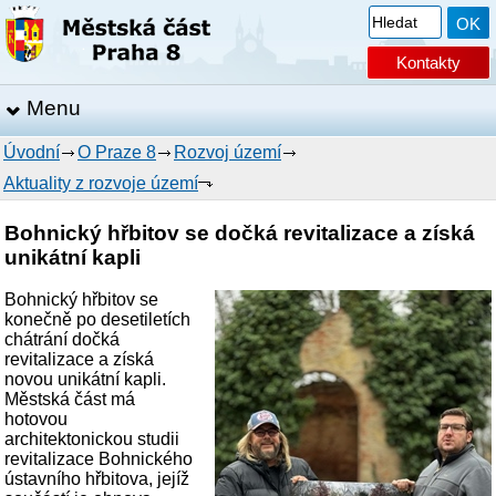
Kontakty
Menu
Úvodní
O Praze 8
Rozvoj území
Aktuality z rozvoje území
Bohnický hřbitov se dočká revitalizace a získá
unikátní kapli
Bohnický hřbitov se
konečně po desetiletích
chátrání dočká
revitalizace a získá
novou unikátní kapli.
Městská část má
hotovou
architektonickou studii
revitalizace Bohnického
ústavního hřbitova, jejíž