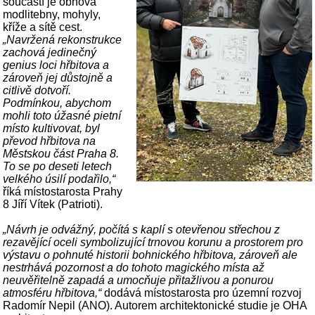
součástí je obnova
modlitebny, mohyly,
kříže a sítě cest.
„Navržená rekonstrukce
zachová jedinečný
genius loci hřbitova a
zároveň jej důstojně a
citlivě dotvoří.
Podmínkou, abychom
mohli toto úžasné pietní
místo kultivovat, byl
převod hřbitova na
Městskou část Praha 8.
To se po deseti letech
velkého úsilí podařilo,“
říká místostarosta Prahy
8 Jíří Vítek (Patrioti).
„Návrh je odvážný, počítá s kaplí s otevřenou střechou z
rezavějící oceli symbolizující trnovou korunu a prostorem pro
výstavu o pohnuté historii bohnického hřbitova, zároveň ale
nestrhává pozornost a do tohoto magického místa až
neuvěřitelně zapadá a umocňuje přitažlivou a ponurou
atmosféru hřbitova,“
dodává místostarosta pro územní rozvoj
Radomír Nepil (ANO). Autorem architektonické studie je OHA