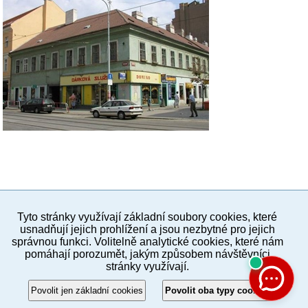
Tyto stránky využívají základní soubory cookies, které
PC verze
ENG
usnadňují jejich prohlížení a jsou nezbytné pro jejich
správnou funkci. Volitelně analytické cookies, které nám
pomáhají porozumět, jakým způsobem návštěvníci
Povinné a praktické informace
stránky využívají.
© 2012–2019 MČ Praha 8
Povolit jen základní cookies
Povolit oba typy cookies