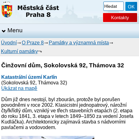
Kontakty
Menu
Úvodní
O Praze 8
Památky a významná místa
Kulturní památky
Činžovní dům, Sokolovská 92, Thámova 32
Katastrální území Karlín
(Sokolovská 92, Thámova 32)
Ukázat na mapě
Dům již dnes nestojí, byl zbourán, protože byl porušen
povodněmi v roce 2002. Klasicistní jednopatrový, nárožní
čtyřkřídlý dům, vzniklý ve třech stavebních etapách (2. etapa
do roku 1841, 3. etapa v letech 1849–1850 za vedení Josefa
Kudláčka). Architektonicky zajímavá stavba s nádvorními
pavlačemi a vodovodem.