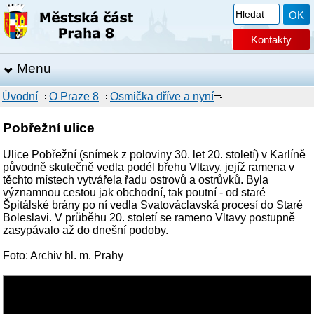
Kontakty
Menu
Úvodní
O Praze 8
Osmička dříve a nyní
Pobřežní ulice
Ulice Pobřežní (snímek z poloviny 30. let 20. století) v Karlíně
původně skutečně vedla podél břehu Vltavy, jejíž ramena v
těchto místech vytvářela řadu ostrovů a ostrůvků. Byla
významnou cestou jak obchodní, tak poutní - od staré
Špitálské brány po ní vedla Svatováclavská procesí do Staré
Boleslavi. V průběhu 20. století se rameno Vltavy postupně
zasypávalo až do dnešní podoby.
Foto: Archiv hl. m. Prahy