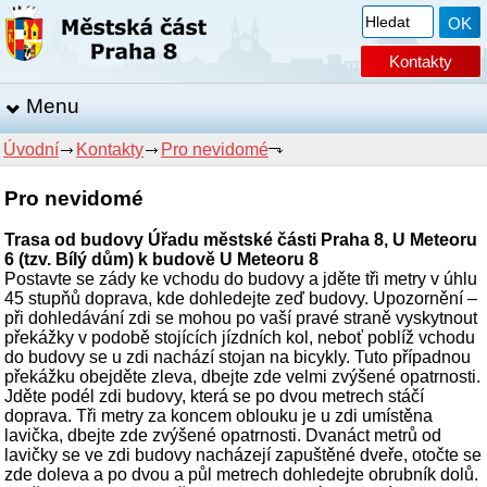
Kontakty
Menu
Úvodní
Kontakty
Pro nevidomé
Pro nevidomé
Trasa od budovy Úřadu městské části Praha 8, U Meteoru
6 (tzv. Bílý dům) k budově U Meteoru 8
Postavte se zády ke vchodu do budovy a jděte tři metry v úhlu
45 stupňů doprava, kde dohledejte zeď budovy. Upozornění –
při dohledávání zdi se mohou po vaší pravé straně vyskytnout
překážky v podobě stojících jízdních kol, neboť poblíž vchodu
do budovy se u zdi nachází stojan na bicykly. Tuto případnou
překážku obejděte zleva, dbejte zde velmi zvýšené opatrnosti.
Jděte podél zdi budovy, která se po dvou metrech stáčí
doprava. Tři metry za koncem oblouku je u zdi umístěna
lavička, dbejte zde zvýšené opatrnosti. Dvanáct metrů od
lavičky se ve zdi budovy nacházejí zapuštěné dveře, otočte se
zde doleva a po dvou a půl metrech dohledejte obrubník dolů.