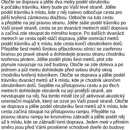
Otočte se doprava a jděte dva metry podél obrubníku
k počátku trávníku, který bude po Vaší levé straně. Jděte
podél trávníku k místu, kde z něj nalevo odbočuje cesta pro
pěší tvořená zámkovou dlažbou. Odbočte na tuto cestu
a přejděte na její pravou stranu. Jděte stále podél trávníku po
Vaší pravé straně, cesta se po dvanácti metrech stáčí doprava
a začíná zde stoupat do mírného kopce. Po dalších dvanácti
metrech se cesta opět stáčí doprava, jděte osmnáct metrů
podél trávníku až k místu, kde cesta končí obrubníkem dolů.
Přejděte šest metrů širokou příjezdovou silnici se zavřenou
branou po pravé straně a dohledejte pravou stranu chodníku
tvořenou plotem. Jděte podél plotu šest metrů, plot zde
plynule navazuje na zeď budovy. Otočte se zde doleva a po
jednom a půl metru dohledejte před sebou druhý okraj
chodníku tvořený trávníkem. Otočte se doprava a jděte podél
trávníku dvanáct metrů až k místu, kde je chodník ukončen
obrubníkem dolů. Sejděte na přístupovou cestu a po třech
metrech dohledejte obrubník na její protější straně, ale
nevstupujte na něj. Na tomto místě lze již aktivovat akustický
orientační majáček, který se ozve po Vaší pravé straně. Otočte
se doprava a jděte podél obrubníku šest metrů až k místu, kde
cesta začíná stoupat na přístupovou rampu. Přejděte na
pravou stranu rampy ke kovovému zábradlí a jděte podél něj
až k místu, kde se zábradlí lomí doprava. Jeden metr v přímém
směru jsou před Vámi prosklené vchodové dveře do budovy