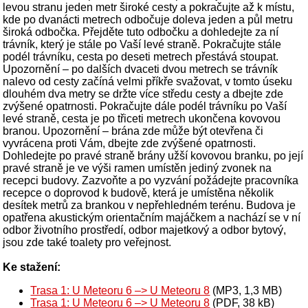
levou stranu jeden metr široké cesty a pokračujte až k místu,
kde po dvanácti metrech odbočuje doleva jeden a půl metru
široká odbočka. Přejděte tuto odbočku a dohledejte za ní
trávník, který je stále po Vaší levé straně. Pokračujte stále
podél trávníku, cesta po deseti metrech přestává stoupat.
Upozornění – po dalších dvaceti dvou metrech se trávník
nalevo od cesty začíná velmi příkře svažovat, v tomto úseku
dlouhém dva metry se držte více středu cesty a dbejte zde
zvýšené opatrnosti. Pokračujte dále podél trávníku po Vaší
levé straně, cesta je po třiceti metrech ukončena kovovou
branou. Upozornění – brána zde může být otevřena či
vyvrácena proti Vám, dbejte zde zvýšené opatrnosti.
Dohledejte po pravé straně brány užší kovovou branku, po její
pravé straně je ve výši ramen umístěn jediný zvonek na
recepci budovy. Zazvoňte a po vyzvání požádejte pracovníka
recepce o doprovod k budově, která je umístěna několik
desítek metrů za brankou v nepřehledném terénu. Budova je
opatřena akustickým orientačním majáčkem a nachází se v ní
odbor životního prostředí, odbor majetkový a odbor bytový,
jsou zde také toalety pro veřejnost.
Ke stažení:
Trasa 1: U Meteoru 6 –> U Meteoru 8
(MP3, 1,3 MB)
Trasa 1: U Meteoru 6 –> U Meteoru 8
(PDF, 38 kB)