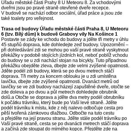
Úřadu městské části Prahy 8 U Meteoru 8. Za vchodovými
dveřmi jsou po pravé straně otevřené dveře recepce.
V budově se nachází odbor sociální, úřad práce a jsou zde
také toalety pro veřejnost.
Trasa od budovy Úřadu městské části Praha 8, U Meteoru
6 (tzv. Bílý dům) k budově Grabovy vily Na Košince 1
Postavte se zády ke vchodu do budovy a jděte tři metry v úhlu
45 stupňů doprava, kde dohledejte zeď budovy. Upozornění –
při dohledávání zdi se mohou po vaší pravé straně vyskytnout
překážky v podobě stojících jízdních kol, neboť poblíž vchodu
do budovy se u zdi nachází stojan na bicykly. Tuto případnou
překážku obejděte zleva, dbejte zde velmi zvýšené opatrnosti.
Jděte podél zdi budovy, která se po dvou metrech stáčí
doprava. Tři metry za koncem oblouku je u zdi umístěna
lavička, dbejte zde zvýšené opatrnosti. Dvanáct metrů od
lavičky se ve zdi budovy nacházejí zapuštěné dveře, otočte se
zde doleva a po dvou a půl metrech dohledejte obrubník
dolů.a Otočte se doprava a jděte dva metry podél obrubníku
k počátku trávníku, který bude po Vaší levé straně. Jděte
podél trávníku k místu, kde z něj nalevo odbočuje cesta pro
pěší tvořená zámkovou dlažbou. Odbočte na tuto cestu
a přejděte na její pravou stranu. Jděte stále podél trávníku po
Vaší pravé straně, cesta se po dvanácti metrech stáčí doprava
a začíná zde stoupat do mírného kopce. Přejděte zde na