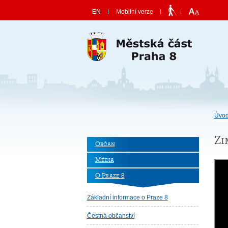
Skočit na obsah
EN
Mobilní verze
Úvod
Zi
Občan
Média
O Praze 8
Základní informace o Praze 8
Čestná občanství