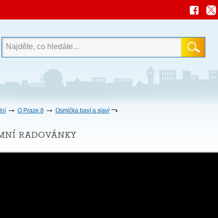
ní
O Praze 8
Osmička baví a slaví
mní radovánky