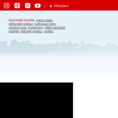
Přihlášení
Nejčastěji hledáte:
volná místa
,
občanský průkaz
,
parkovací zóny
,
cestovní pas
,
kontejnery
,
vítání občánků
,
matrika
,
řidičský průkaz
,
svatba
,