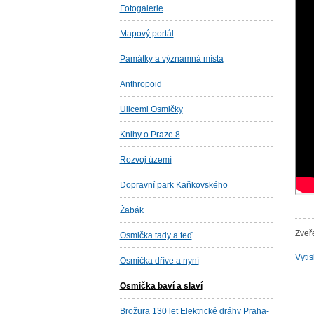
Fotogalerie
Mapový portál
Památky a významná místa
Anthropoid
Ulicemi Osmičky
Knihy o Praze 8
Rozvoj území
Dopravní park Kaňkovského
Žabák
Zveř
Osmička tady a teď
Vyti
Osmička dříve a nyní
Osmička baví a slaví
Brožura 130 let Elektrické dráhy Praha-