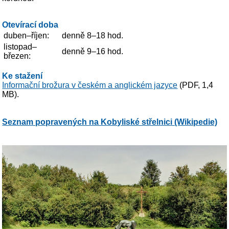
Otevírací doba
duben–říjen:
denně 8–18 hod.
listopad–
denně 9–16 hod.
březen:
Ke stažení
Informační brožura v českém a anglickém jazyce
(PDF, 1,4
MB).
Seznam popravených na Kobyliské střelnici (Wikipedie)