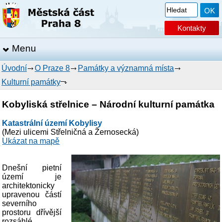
Kontakty
Menu
Úvodní
O Praze 8
Památky a významná místa
Kulturní památky
Kobyliská střelnice – Národní kulturní památka
Katastrální území Kobylisy
(Mezi ulicemi Střelničná a Žernosecká)
Ukázat na mapě
Dnešní pietní
území je
architektonicky
upravenou částí
severního
prostoru dřívější
rozsáhlé