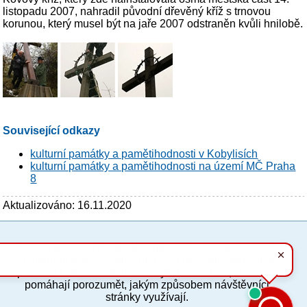
listopadu 2007, nahradil původní dřevěný kříž s trnovou
korunou, který musel být na jaře 2007 odstraněn kvůli hnilobě.
Související odkazy
kulturní památky a pamětihodnosti v Kobylisích
kulturní památky a pamětihodnosti na území MČ Praha
8
Aktualizováno: 16.11.2020
Tyto stránky využívají základní soubory cookies, které
PC verze
ENG
usnadňují jejich prohlížení a jsou nezbytné pro jejich
správnou funkci. Volitelně analytické cookies, které nám
pomáhají porozumět, jakým způsobem návštěvníci
Povinné a praktické informace
stránky využívají.