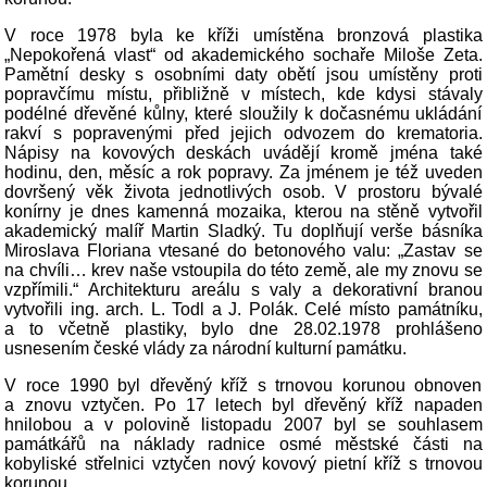
V roce 1978 byla ke kříži umístěna bronzová plastika
„Nepokořená vlast“ od akademického sochaře Miloše Zeta.
Pamětní desky s osobními daty obětí jsou umístěny proti
popravčímu místu, přibližně v místech, kde kdysi stávaly
podélné dřevěné kůlny, které sloužily k dočasnému ukládání
rakví s popravenými před jejich odvozem do krematoria.
Nápisy na kovových deskách uvádějí kromě jména také
hodinu, den, měsíc a rok popravy. Za jménem je též uveden
dovršený věk života jednotlivých osob. V prostoru bývalé
konírny je dnes kamenná mozaika, kterou na stěně vytvořil
akademický malíř Martin Sladký. Tu doplňují verše básníka
Miroslava Floriana vtesané do betonového valu: „Zastav se
na chvíli… krev naše vstoupila do této země, ale my znovu se
vzpřímili.“ Architekturu areálu s valy a dekorativní branou
vytvořili ing. arch. L. Todl a J. Polák. Celé místo památníku,
a to včetně plastiky, bylo dne 28.02.1978 prohlášeno
usnesením české vlády za národní kulturní památku.
V roce 1990 byl dřevěný kříž s trnovou korunou obnoven
a znovu vztyčen. Po 17 letech byl dřevěný kříž napaden
hnilobou a v polovině listopadu 2007 byl se souhlasem
památkářů na náklady radnice osmé městské části na
kobyliské střelnici vztyčen nový kovový pietní kříž s trnovou
korunou.