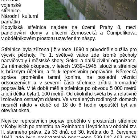
vojenské
střelnice.
Národní kulturní
památku
Kobyliská střelnice najdete na území Prahy 8, mezi
panelovými domy a ulicemi Žernosecká a Čumpelíkova,
v obdélníkovém prostoru uzavřeném náspy.
Střelnice byla zřízena již v roce 1890 a původně sloužila pro
výcvik pěchoty. Po 1. světové válce zde kromě pěchoty
nacvičovaly i městské sbory, Sokol a další civilní organizace.
Za německé okupace, v letech 1939–1945, sloužila střelnice
k hrůzným účelům, a to k represivním popravám. Německá
správa proměnila tamní konírnu na poslední věznici
odsouzených a v severní části střelnice zřídila hromadné
popraviště. V té době měřila střelnice po obvodu 5 000 metrů
a její délka byla 1 100 metrů. Od okolního světa byla relativně
izolována ostnatým drátem. Ve vzdálených rodinných domech
nesměl nikdo v době od 18 do 6 hodin opouštět byt ani
otevírat okna.
Nejvíce represivních poprav proběhlo v prostorách střelnice
v Kobylisích po atentátu na Reinharda Heydricha v období tzv.
II. stanného práva. Za 33 dnů, od 30. května do 3. července
1942, zde bylo prokazatelně popraveno 539 lidí: 463 mužů