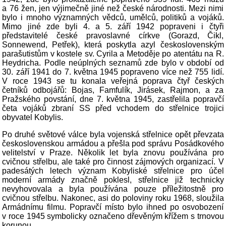
a 76 žen, jen výjimečně jiné než české národnosti. Mezi nimi
bylo i mnoho významných vědců, umělců, politiků a vojáků.
Mimo jiné zde byli 4. a 5. září 1942 popraveni i čtyři
představitelé české pravoslavné církve (Gorazd, Čikl,
Sonnewend, Petřek), která poskytla azyl československým
parašutistům v kostele sv. Cyrila a Metoděje po atentátu na R.
Heydricha. Podle neúplných seznamů zde bylo v období od
30. září 1941 do 7. května 1945 popraveno více než 755 lidí.
V roce 1943 se tu konala veřejná poprava čtyř českých
četníků odbojářů: Bojas, Famfulík, Jirásek, Rajmon, a za
Pražského povstání, dne 7. května 1945, zastřelila popravčí
četa vojáků zbraní SS před vchodem do střelnice trojici
obyvatel Kobylis.
Po druhé světové válce byla vojenská střelnice opět převzata
československou armádou a přešla pod správu Posádkového
velitelství v Praze. Několik let byla znovu používána pro
cvičnou střelbu, ale také pro činnost zájmových organizací. V
padesátých letech význam Kobyliské střelnice pro účel
moderní armády značně poklesl, střelnice již technicky
nevyhovovala a byla používána pouze příležitostně pro
cvičnou střelbu. Nakonec, asi do poloviny roku 1968, sloužila
Armádnímu filmu. Popravčí místo bylo ihned po osvobození
v roce 1945 symbolicky označeno dřevěným křížem s trnovou
korunou.