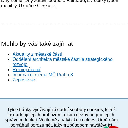
Dny Země, Dny zdraví, podpora Fairtrade, Evropský týden
mobility, Ukliďme Česko, …
Mohlo by vás také zajímat
Aktuality z městské části
Oddělení architekta městské části a strategického
rozvoje
Rozvoj území
Informační média MČ Praha 8
Zeptejte se
Tyto stránky využívají základní soubory cookies, které
PC verze
ENG
usnadňují jejich prohlížení a jsou nezbytné pro jejich
správnou funkci. Volitelně analytické cookies, které nám
pomáhají porozumět, jakým způsobem návštěvníci
Povinné a praktické informace