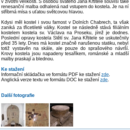
v životní velikosti. S osobou svatého Jana Křtitele souvisí také
renesanční malba odhalená nad vstupem do kostela. Je na ní
stříbrná mísa s uťatou světcovou hlavou.
Kdysi měl kostel i svou farnost v Dolních Chabrech, ta však
zaniká za třicetileté války. Kostel se následně stává filiálním
kostelem kostela sv. Václava na Proseku, jímž je dodnes.
Poslední opravy kostela Stětí sv. Jana Křtitele se uskutečnily
před 35 lety. Dnes má kostel značně narušenou statiku, nebyl
totiž vystavěn na skále, ale pouze do sprašového návrší.
Krovy kostela jsou napadeny tesaříkem, románské a mladší
malby praskají a blednou.
Ke stažení
Informační skládačka ve formátu PDF ke stažení
zde
.
Anglická verze textu ve formátu DOC ke stažení
zde
.
Další fotografie