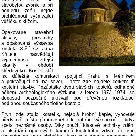
starobylou zvonicí a při
pohledu zdáli nejde
přehlédnout vyčnívající
věžičku s křížem.
Opakované stavební
aktivity, přestavby
a opakovaná výstavba
kostela Stětí sv. Jana
Křtitele nasvědčují
výjimečnosti zdejší
lokality v období
středověku. Kostel stál
na důležité komunikaci spojující Prahu s Mělníkem
a pokračující dál na sever, i proto zde najdete celkem tři
kostelní stavby. Pozůstatky dvou starších kostelů, odhalené
během archeologického výzkumu v letech 1973–1974, se
doposud bezpečně ukrývají pod dřevěnou rozkládací
podlahou současného třetího kostela.
První zde stojící kostelík, nejspíš hrobní kaple, vyhovuje
představě místa připraveného k pohřbu významné, i když
zcela neznámé osoby. Díky použití klasové techniky zdění
a ukládání opukových kamenů kostelního zdiva při jeho