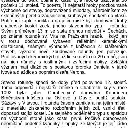
výstavbě do tvaru obilného klasu byla hrobka datována do
počátku 11. století. To potvrzují i nejstarší hroby prozkoumané
východně od stavby, doprovázené milodary, náhrdelníkem ze
skleněných perel a záušnicemi, kruhovým šperkem do vlasů.
Pohřební kaple zanikla a na jejím místě byl zbudován druhý
chaberský kostel zcela jiného stavebního typu – rotunda.
Svým průměrem 13 m se stala druhou největší v Čechách,
po známé rotundě sv. Víta na Pražském hradě. I když jen
v torzu dochované vybavení reliéfními keramickými
dlaždicemi, známými výhradně z knížecích či klášterních
staveb, význam nově zbudované rotundy jen potvrzuje.
Profilovaných keramických dlaždic se našlo na 20 druhů, jsou
na nich náměty s rostlinnými i zvířecími motivy. Zvláštní
význam mají dlaždice s postavou proroka Daniela v jámě
lvové a dlaždice s poprsím císaře Nerona.
Stavba rotundy spadá do doby před polovinou 12. století.
Tomu odpovídá i nejstarší zmínka o Chabrech, kdy v roce
1092 byla „obec Chrabercych“ darována Konrádem
Brněnským klášteru na Ostrově u Davle, poblíž soutoku
Sázavy s Vltavou. I rotunda časem zanikla a na jejím místě,
z materiálu získaného rozbořením jejích zdí, vznikl třetí,
doposud stojící kostel. Je stejného podélného typu s apsidou
na východní straně jako kostel první. Pečlivě opracované
neomítané podélné kvádříky z opuky, ze kterých je její jádro