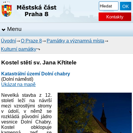
Kontakty
Menu
Úvodní
O Praze 8
Památky a významná místa
Kulturní památky
Kostel stětí sv. Jana Křtitele
Katastrální území Dolní chabry
(Dolní náměstí)
Ukázat na mapě
Nevelká stavba z 12.
století leží na návrší
mezi vzrostlými stromy
v údolí, v němž se
rozkládá původní jádro
vesnice Dolní Chabry.
Kostel obklopuje
kamenná zeď se