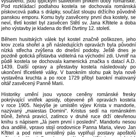
vystavěno, jsou typickým stavebním prvkem doby románské.
Pod rozkládací podlahou kostela se dochovala románská
pískovcová patka s drápky, součást sloupu držícího původně
panskou emporu. Komu byly zasvěceny první dva kostely, se
neví, třetí kostel byl zasvěcen Stětí sv. Jana Křtitele a doba
jeho výstavby je kladena do třetí čtvrtiny 12. století.
Během husitských válek byl kostel značně poškozen, jeho
krov zcela shořel a při následujících opravách byla původní
nízká střecha zvýšena do dnešní podoby. Ještě dnes je
pozdně gotická přístavba viditelná na východní zdi. Uvnitř na
půdě kostela se dochovala kamenická značka s datací A.D.
1439. Další opravy a přestavby kostela následovaly po
ukončení třicetileté války. V barokním slohu pak byla nově
vystavěna kruchta a po roce 1729 přibyl barokní malovaný
oltář zasvěcený Panně Marii.
Historiky umění jsou vysoce ceněny románské fresky
pokrývající vnitřek apsidy, objevené při opravách kostela
v roce 1905. Nejvýše je umístěn výjev Krista v mandorle,
nazývaný „maiestas Domini“. Kristus sedí na románském
trůně, žehná pravicí, zatímco v druhé ruce drží otevřenou
knihu s nápisem „Já jsem první i poslední“. Mandorlu nesou
dva andělé, vpravo stojí orodovnice Panna Maria, vlevo Jan
Křtitel a pod nimi umístěný pás vyplňují postavy apoštolů